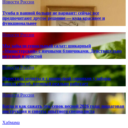
Новости России
Тумба в ванной больше не вариант: сейчас все
предпочитают другое решение — куда красивее и
функциональнее
Новости России
Мы забыли гениальный салат: шикарный
«Министерский» с яичными блинчиками. Действительно
вкусный и простой
Новости России
Перестала мучиться с прополкой сорняков у забора:
нашла способ, который реально работает
Новости России
Когда и как сажать лук-севок весной 2026 года: пошаговая
инструкция и советы опытного специалиста
Хабмама