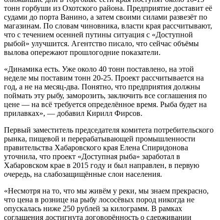
тонн горбуши из Охотского района. Предприятие доставит её
судами до порта Ванино, а затем своими силами развезёт по
магазинам. По словам чиновника, власти края рассчитывают,
что с течением осенней путины ситуация с «Доступной
рыбой» улучшится. Агентство писало, что сейчас объёмы
вылова опережают прошлогодние показатели.
«Динамика есть. Уже около 40 тонн поставлено, на этой
неделе мы поставим тонн 20-25. Проект рассчитывается на
год, а не на месяц-два. Понятно, что предприятия должны
поймать эту рыбу, заморозить, заключить все соглашения по
цене — на всё требуется определённое время. Рыба будет на
прилавках», — добавил Кирилл Фирсов.
Первый заместитель председателя комитета потребительского
рынка, пищевой и перерабатывающей промышленности
правительства Хабаровского края Елена Спиридонова
уточнила, что проект «Доступная рыба» заработал в
Хабаровском крае в 2015 году и был направлен, в первую
очередь, на слабозащищённые слои населения.
«Несмотря на то, что мы живём у реки, мы знаем прекрасно,
что цена в рознице на рыбу лососёвых пород никогда не
опускалась ниже 250 рублей за килограмм. В рамках
соглашения достигнута договорённость о сдерживании