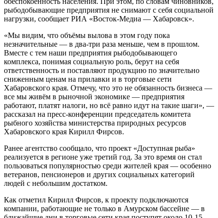
обеспокоенность населения. При этом, по словам чиновников,
рыбодобывающие предприятия не снимают с себя социальной
нагрузки, сообщает РИА «Восток-Медиа — Хабаровск».
«Мы видим, что объёмы вылова в этом году пока
незначительные — в два-три раза меньше, чем в прошлом.
Вместе с тем наши предприятия рыбодобывающего
комплекса, понимая социальную роль, берут на себя
ответственность и поставляют продукцию по значительно
сниженным ценам на прилавки и в торговые сети
Хабаровского края. Отмечу, что это не обязанность бизнеса —
все мы живём в рыночной экономике — предприятия
работают, платят налоги, но всё равно идут на такие шаги», —
рассказал на пресс-конференции
председатель комитета
рыбного хозяйства министерства природных ресурсов
Хабаровского края
Кирилл Фирсов.
Ранее агентство сообщало, что проект «Доступная рыба»
реализуется в регионе уже третий год. За это время он стал
пользоваться популярностью среди жителей края — особенно
ветеранов, пенсионеров и других социальных категорий
людей с небольшим достатком.
Как отметил Кирилл Фирсов, к проекту подключаются
компании, работающие не только в Амурском бассейне — в
ближайшие дни в торговые сети края поступят около 10-15