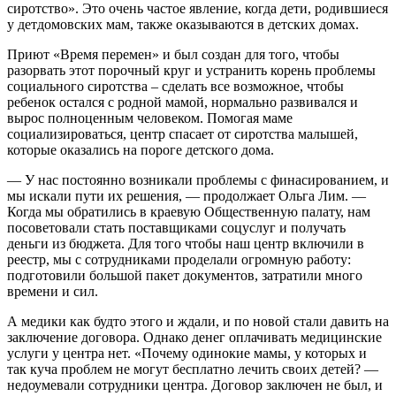
сиротство». Это очень частое явление, когда дети, родившиеся
у детдомовских мам, также оказываются в детских домах.
Приют «Время перемен» и был создан для того, чтобы
разорвать этот порочный круг и устранить корень проблемы
социального сиротства – сделать все возможное, чтобы
ребенок остался с родной мамой, нормально развивался и
вырос полноценным человеком. Помогая маме
социализироваться, центр спасает от сиротства малышей,
которые оказались на пороге детского дома.
— У нас постоянно возникали проблемы с финасированием, и
мы искали пути их решения, — продолжает Ольга Лим. —
Когда мы обратились в краевую Общественную палату, нам
посоветовали стать поставщиками соцуслуг и получать
деньги из бюджета. Для того чтобы наш центр включили в
реестр, мы с сотрудниками проделали огромную работу:
подготовили большой пакет документов, затратили много
времени и сил.
А медики как будто этого и ждали, и по новой стали давить на
заключение договора. Однако денег оплачивать медицинские
услуги у центра нет. «Почему одинокие мамы, у которых и
так куча проблем не могут бесплатно лечить своих детей? —
недоумевали сотрудники центра. Договор заключен не был, и