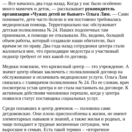
— Все началось два года назад. Когда у нас было особенно
много мамочек и деток, — рассказывает
руководитель
организации «Чужих детей не бывает» Ольга Лим.
— Сами
понимаете, дети часто болели и им постоянно требовалась
медицинская помощь. Территориально нас обслуживает
детская поликлиника № 24. Наших подопечных там
принимали, в помощи не отказывали. Но, видимо, большой
объем работы, который создавали наши обитатели, был
врачам не по нраву. Два года назад сотрудники центра стали
жаловаться мне, что приходящие медсестра и участковый
педиатр требуют от них какой-то договор.
Медики поясняли, что кризисный центр — это учреждение. А
значит центр обязан заключить с поликлиникой договор на
обслуживание и оплачивать медицинские услуги. Ольга Лим
связалась с главврачом поликлиники № 24. По ее словам, врач
посмотрела устав центра и не стала настаивать на договоре. К
активным действиям чиновники перешли, когда у центра
появился статус поставщика социальных услуг.
Среди попавших в центр девчонок — половина сами
детдомовские. Они плохо приспособлены к жизни, не имеют
элементарных навыков и знаний, а также жилья и родных, и
чаще попадают в трудные жизненные ситуации, чем
выросшие в семьях. Есть такой термин – «вторичное