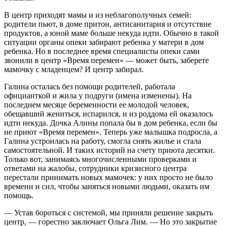
В центр приходят мамы и из неблагополучных семей:
родители пьют, в доме притон, антисанитария и отсутствие
продуктов, а юной маме больше некуда идти. Обычно в такой
ситуации органы опеки забирают ребенка у матери в дом
ребенка. Но в последнее время специалисты опеки сами
звонили в центр «Время перемен» — может быть, заберете
мамочку с младенцем? И центр забирал.
Галина осталась без помощи родителей, работала
официанткой и жила у подруги (имена изменены). На
последнем месяце беременности ее молодой человек,
обещавший жениться, испарился, и из роддома ей оказалось
идти некуда. Дочка Алины попала бы в дом ребенка, если бы
не приют «Время перемен». Теперь уже малышка подросла, а
Галина устроилась на работу, смогла снять жилье и стала
самостоятельной. И таких историй на счету приюта десятки.
Только вот, занимаясь многочисленными проверками и
ответами на жалобы, сотрудники кризисного центра
перестали принимать новых мамочек: у них просто не было
времени и сил, чтобы заняться новыми людьми, оказать им
помощь.
— Устав бороться с системой, мы приняли решение закрыть
центр, — горестно заключает Ольга Лим. — Но это закрытие