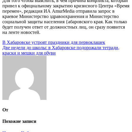
Для того чтобы выяснить, в чем причина конфликта, который
привел к официальному закрытию кризисного Центра «Время
перемен», редакция ИА АmurMedia отправила запрос в
краевое Министерство здравоохранения и Министерство
социальной защиты населения {абаровского края. Как только
будет получен ответ от должностных лиц, он сразу появится
на ленте новостей.
Навигация
В Хабаровске устроят праздники для первоклашек
Две недели до школы: в Хабаровске подорожали тетради,
по
краски и мешки для обуви
записям
От
Похожие записи