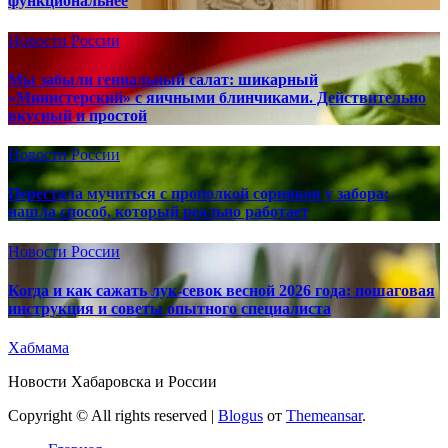
функциональнее
Новости России
Мы забыли гениальный салат: шикарный
«Министерский» с яичными блинчиками. Действительно
вкусный и простой
Новости России
Перестала мучиться с прополкой сорняков у забора:
нашла способ, который реально работает
Новости России
Когда и как сажать лук-севок весной 2026 года: пошаговая
инструкция и советы опытного специалиста
Хабмама
Новости Хабаровска и России
Copyright © All rights reserved
|
Blogus
от
Themeansar
.