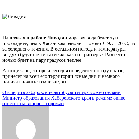
На пляжах
в районе Ливадии
морская вода будет чуть
прохладнее, чем в Хасанском районе — около +19…+20°C, из-
за холодного течения. В остальном погода и температуры
воздуха будут почти такие же как на Триозерье. Разве что
ночью будет на пару градусов теплее.
Антициклон, который сегодня определяет погоду в крае,
принесет на всей его территории ясные дни и немного
понизит ночные температуры.
Навигация
Отследить хабаровские автобусы теперь можно онлайн
Министр образования Хабаровского края в режиме online
по
ответит на вопросы горожан
записям