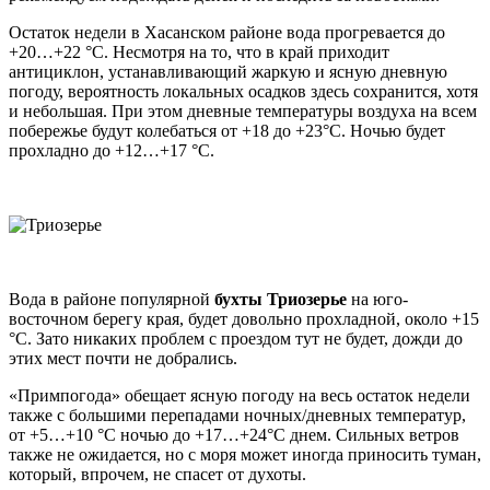
Остаток недели в Хасанском районе вода прогревается до
+20…+22 °C. Несмотря на то, что в край приходит
антициклон, устанавливающий жаркую и ясную дневную
погоду, вероятность локальных осадков здесь сохранится, хотя
и небольшая. При этом дневные температуры воздуха на всем
побережье будут колебаться от +18 до +23°C. Ночью будет
прохладно до +12…+17 °C.
Вода в районе популярной
бухты Триозерье
на юго-
восточном берегу края, будет довольно прохладной, около +15
°C. Зато никаких проблем с проездом тут не будет, дожди до
этих мест почти не добрались.
«Примпогода» обещает ясную погоду на весь остаток недели
также с большими перепадами ночных/дневных температур,
от +5…+10 °C ночью до +17…+24°C днем. Сильных ветров
также не ожидается, но с моря может иногда приносить туман,
который, впрочем, не спасет от духоты.