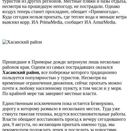
туристов из других регионов. Местные пляжи и базы отдыха,
несмотря на прошедшую непогоду, не пострадали. Однако
воздух теперь станет прохладнее, обещает «Примпогода».
Куда сегодня нельзя проехать, где теплее вода и меньше ветра
выяснял корр. ИА PrimaMedia, сообщает ИА AmurMedia.
Пришедшие в Приморье дожди затронули лишь несколько
районов края. Одним из самых пострадавших оказался
Хасанский район,
все побережье которого традиционно
пользуется популярностью у туристов. Несмотря на
временные ограничения движения, сейчас проехать можно
почти к любому населенному пункту, в том числе и у моря.
По крайней мере так заверяют местные власти.
Единственным исключением пока остается Безверхово,
дорогу к которому размыло в нескольких местах. Туда уже
стянута тяжелая техника, ведутся восстановительные работы.
Власти обещают восстановить проезд к вечеру сегодняшнего
дня, 9 августа, но желающим приехать именно туда, мы
рекомендуем подождать денек и последить за новостями.