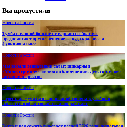
Вы пропустили
Новости России
Тумба в ванной больше не вариант: сейчас все
предпочитают другое решение — куда красивее и
функциональнее
Новости России
Мы забыли гениальный салат: шикарный
«Министерский» с яичными блинчиками. Действительно
вкусный и простой
Новости России
Перестала мучиться с прополкой сорняков у забора:
нашла способ, который реально работает
Новости России
Когда и как сажать лук-севок весной 2026 года: пошаговая