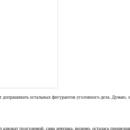
 допрашивать остальных фигурантов уголовного дела. Думаю, за
 адвокат подсудимой, сама девушка, видимо, осталась прошедши