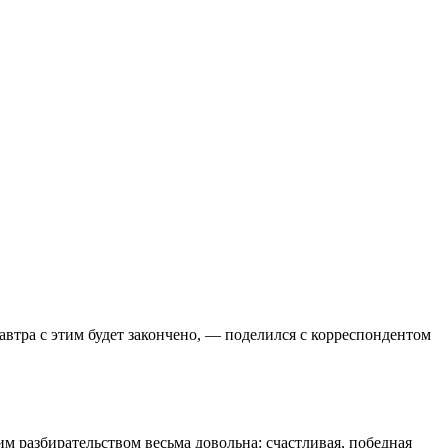
втра с этим будет закончено, — поделился с корреспондентом
м разбирательством весьма довольна: счастливая, победная