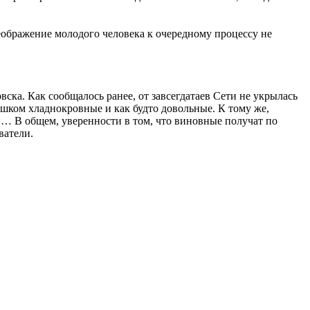
реображение молодого человека к очередному процессу не
ска. Как сообщалось ранее, от завсегдатаев Сети не укрылась
ишком хладнокровные и как будто довольные. К тому же,
ый… В общем, уверенности в том, что виновные получат по
ватели.