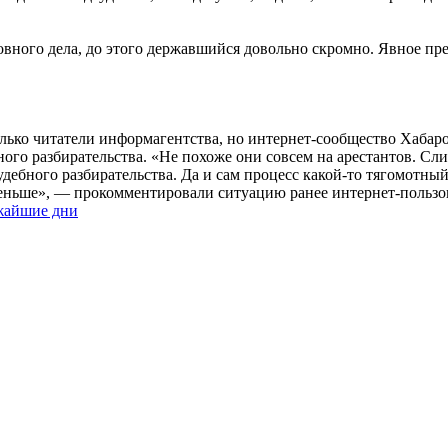
ловного дела, до этого державшийся довольно скромно. Явное п
лько читатели информагентства, но интернет-сообщество Хабаров
ого разбирательства. «Не похоже они совсем на арестантов. Сл
удебного разбирательства. Да и сам процесс какой-то тягомотн
 меньше», — прокомментировали ситуацию ранее интернет-пользо
ижайшие дни