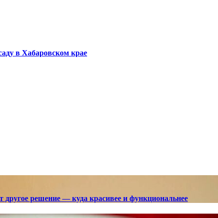
саду в Хабаровском крае
ют другое решение — куда красивее и функциональнее