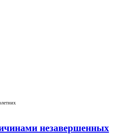
олетних
ричинами незавершенных