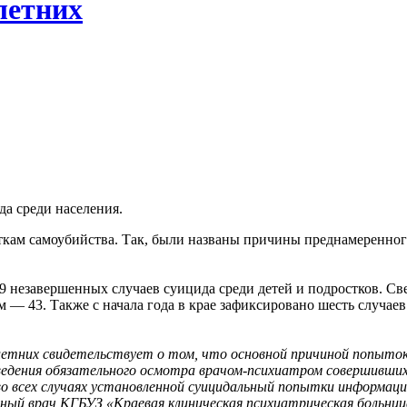
летних
да среди населения.
кам самоубийства. Так, были названы причины преднамеренного
49 незавершенных случаев суицида среди детей и подростков. Св
— 43. Также с начала года в крае зафиксировано шесть случаев 
олетних свидетельствует о том, что основной причиной попыто
ведения обязательного осмотра врачом-психиатром совершивших
во всех случаях установленной суицидальный попытки информаци
вный врач КГБУЗ «Краевая клиническая психиатрическая больниц