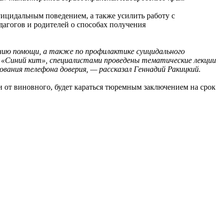
уицидальным поведением, а также усилить работу с
дагогов и родителей о способах получения
занию помощи, а также по профилактике суицидального
та «Синий кит», специалистами проведены тематические лекции
вания телефона доверия, — рассказал Геннадий Ракицкий.
 от виновного, будет караться тюремным заключением на срок