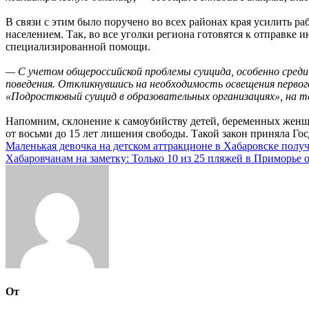
В связи с этим было поручено во всех районах края усилить р
населением. Так, во все уголки региона готовятся к отправке
специализированной помощи.
— С учетом общероссийской проблемы суицида, особенно среди 
поведения. Откликнувшись на необходимость освещения первог
«Подростковый суицид в образовательных организациях», на т
Напомним, склонение к самоубийству детей, беременных женщи
от восьми до 15 лет лишения свободы. Такой закон приняла Гос
Навигация
Маленькая девочка на детском аттракционе в Хабаровске полу
Хабаровчанам на заметку: Только 10 из 25 пляжей в Приморье 
по
записям
От