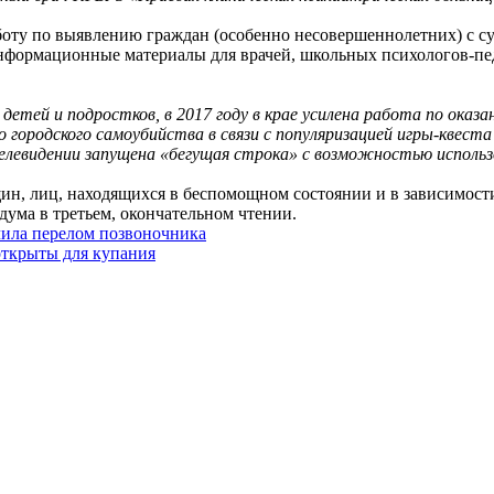
аботу по выявлению граждан (особенно несовершеннолетних) с с
 информационные материалы для врачей, школьных психологов-пе
детей и подростков, в 2017 году в крае усилена работа по ока
о городского самоубийства в связи с популяризацией игры-квес
елевидении запущена «бегущая строка» с возможностью использо
н, лиц, находящихся в беспомощном состоянии и в зависимости
дума в третьем, окончательном чтении.
чила перелом позвоночника
открыты для купания