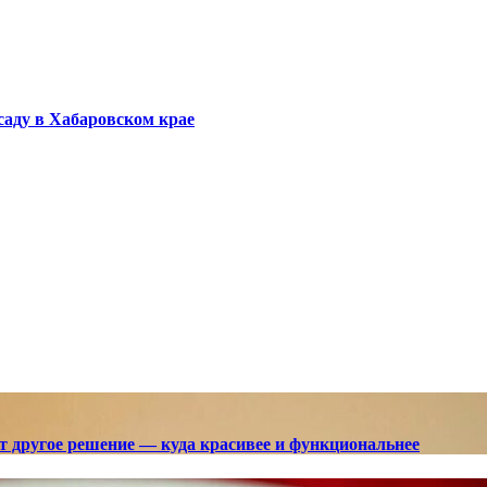
саду в Хабаровском крае
ют другое решение — куда красивее и функциональнее