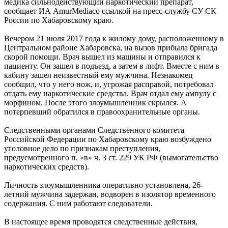
медика сильнодействующий наркотический препарат,
сообщает ИА AmurMediaсо ссылкой на пресс-службу СУ СК
России по Хабаровскому краю.
Вечером 21 июля 2017 года к жилому дому, расположенному в
Центральном районе Хабаровска, на вызов прибыла бригада
скорой помощи. Врач вышел из машины и отправился к
пациенту. Он зашел в подъезд, а затем в лифт. Вместе с ним в
кабину зашел неизвестный ему мужчина. Незнакомец
сообщил, что у него нож, и, угрожая расправой, потребовал
отдать ему наркотические средства. Врач отдал ему ампулу с
морфином. После этого злоумышленник скрылся. А
потерпевший обратился в правоохранительные органы.
Следственными органами Следственного комитета
Российской Федерации по Хабаровскому краю возбуждено
уголовное дело по признакам преступления,
предусмотренного п. «в» ч. 3 ст. 229 УК РФ (вымогательство
наркотических средств).
Личность злоумышленника оперативно установлена, 26-
летний мужчина задержан, водворен в изолятор временного
содержания. С ним работают следователи.
В настоящее время проводятся следственные действия,