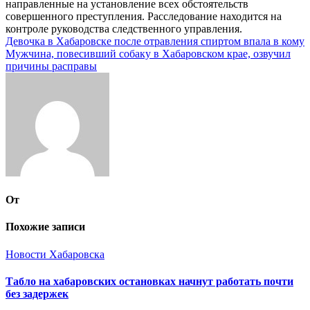
направленные на установление всех обстоятельств
совершенного преступления. Расследование находится на
контроле руководства следственного управления.
Навигация
Девочка в Хабаровске после отравления спиртом впала в кому
Мужчина, повесивший собаку в Хабаровском крае, озвучил
по
причины расправы
записям
От
Похожие записи
Новости Хабаровска
Табло на хабаровских остановках начнут работать почти
без задержек