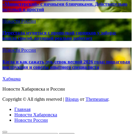
«Министерский» с яичными блинчиками. Действительно
вкусный и простой
Новости России
Перестала мучиться с прополкой сорняков у забора:
нашла способ, который реально работает
Новости России
Когда и как сажать лук-севок весной 2026 года: пошаговая
инструкция и советы опытного специалиста
Хабмама
Новости Хабаровска и России
Copyright © All rights reserved
|
Blogus
от
Themeansar
.
Главная
Новости Хабаровска
Новости России