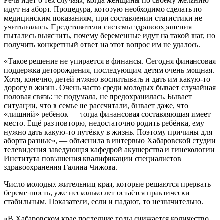
Речь идёт о тех случаях, когда женщины по своему желанию
идут на аборт. Процедура, которую необходимо сделать по
медицинским показаниям, при составлении статистики не
учитывалась. Представители системы здравоохранения
пытались выяснить, почему беременные идут на такой шаг, но
получить конкретный ответ на этот вопрос им не удалось.
«Такое решение не упирается в финансы. Сегодня финансовая
поддержка деторождения, последующим детям очень мощная.
Хотя, конечно, детей нужно воспитывать и дать им какую-то
дорогу в жизнь. Очень часто среди молодых бывает случайная
половая связь: не подумала, не предохранилась. Бывает
ситуации, что в семье не рассчитали, бывает даже, что
«лишний» ребёнок — тогда финансовая составляющая имеет
место. Ещё раз повторю, недостаточно родить ребёнка, ему
нужно дать какую-то путёвку в жизнь. Поэтому причины для
аборта разные», — объяснила в интервью Хабаровской студии
телевидения заведующая кафедрой акушерства и гинекологии
Института повышения квалификации специалистов
здравоохранения Галина Чижова.
Число молодых жительниц края, которые решаются прервать
беременность, уже несколько лет остаётся практически
стабильным. Показатели, если и падают, то незначительно.
«В Хабаровском крае последние годы снижается количество