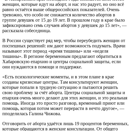
женщин, которые идут на аборт, и нас это радует, но оно всё
равно остаётся выше общероссийских показателей. Очень
тревожно, что особо не снижается количество абортов в
группе девушек от 15 до 19 лет. В прошлом году в крае было
зафиксировано семь случаев абортов у девушек до 15 лет», —
рассказала собеседница.
В России существует ряд мер, чтобы переубедить женщин от
поспешных решений: им дают возможность подумать. Врачи
называют этот период «время тишины» или «неделя
тишины». В регионе беременным предлагают обратиться в
Хабаровскую епархию и центры социальной защиты, если
они нуждаются в помощи и поддержке.
«Есть психологические моменты, и в этом плане в крае
созданы кризисные центры. Там консультируют женщин,
которые попали в трудную ситуацию и пытаются решить
свою проблему за счёт аборта. Центры социальной защиты и
епархия очень много делают для этих женщин, и это реальная
помощь. Иногда это просто разговор, временный приют или
помощь, которая потом может перерасти в нечто другое», —
пподелилась Галина Чижова.
Отговорить от аборта удаётся лишь 19 процентов беременных,
которые обращаются в женские консультации. От общего