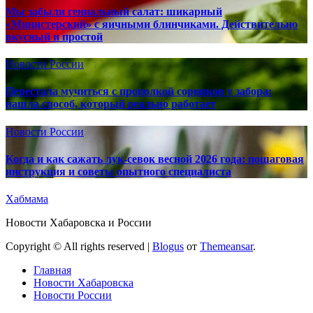
Мы забыли гениальный салат: шикарный
«Министерский» с яичными блинчиками. Действительно
вкусный и простой
Новости России
Перестала мучиться с прополкой сорняков у забора:
нашла способ, который реально работает
Новости России
Когда и как сажать лук-севок весной 2026 года: пошаговая
инструкция и советы опытного специалиста
Хабмама
Новости Хабаровска и России
Copyright © All rights reserved
|
Blogus
от
Themeansar
.
Главная
Новости Хабаровска
Новости России