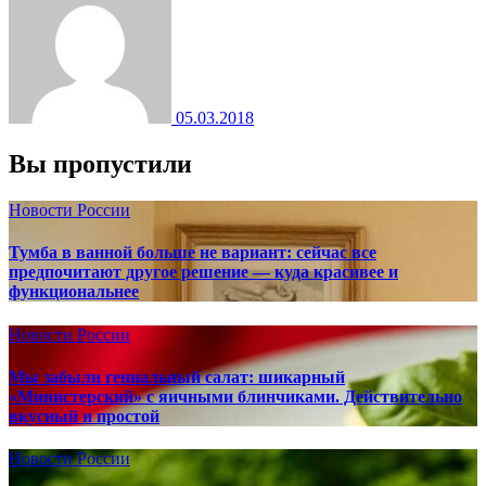
05.03.2018
Вы пропустили
Новости России
Тумба в ванной больше не вариант: сейчас все
предпочитают другое решение — куда красивее и
функциональнее
Новости России
Мы забыли гениальный салат: шикарный
«Министерский» с яичными блинчиками. Действительно
вкусный и простой
Новости России