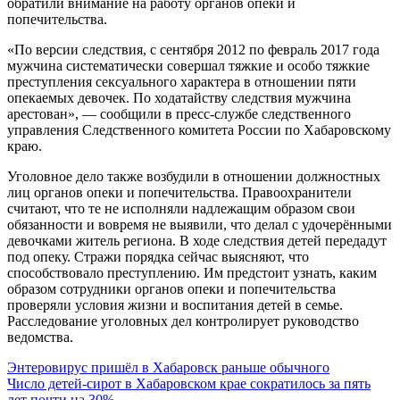
обратили внимание на работу органов опеки и
попечительства.
«По версии следствия, с сентября 2012 по февраль 2017 года
мужчина систематически совершал тяжкие и особо тяжкие
преступления сексуального характера в отношении пяти
опекаемых девочек. По ходатайству следствия мужчина
арестован», — сообщили в пресс-службе следственного
управления Следственного комитета России по Хабаровскому
краю.
Уголовное дело также возбудили в отношении должностных
лиц органов опеки и попечительства. Правоохранители
считают, что те не исполняли надлежащим образом свои
обязанности и вовремя не выявили, что делал с удочерёнными
девочками житель региона. В ходе следствия детей передадут
под опеку. Стражи порядка сейчас выясняют, что
способствовало преступлению. Им предстоит узнать, каким
образом сотрудники органов опеки и попечительства
проверяли условия жизни и воспитания детей в семье.
Расследование уголовных дел контролирует руководство
ведомства.
Навигация
Энтеровирус пришёл в Хабаровск раньше обычного
Число детей-сирот в Хабаровском крае сократилось за пять
по
лет почти на 30%