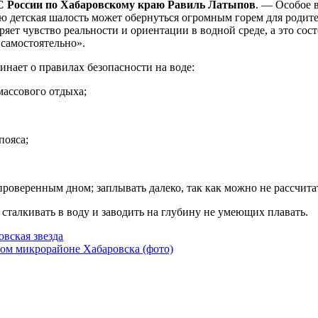
ЧС России по Хабаровскому краю Равиль Латыпов
. — Особое 
тую детская шалость может обернуться огромным горем для родит
ряет чувство реальности и ориентации в водной среде, а это со
 самостоятельно».
нает о правилах безопасности на воде:
массового отдыха;
пояса;
роверенным дном; заплывать далеко, так как можно не рассчитат
, сталкивать в воду и заводить на глубину не умеющих плавать.
овская звезда
вом микрорайоне Хабаровска (фото)