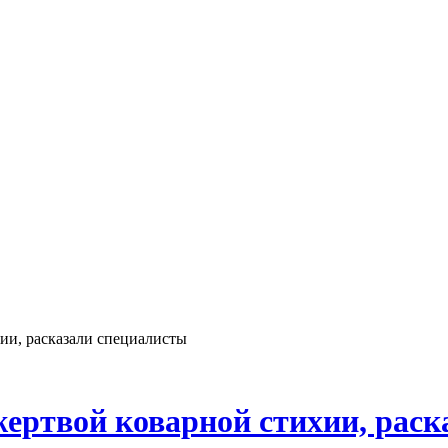
хии, расказали специалисты
ь жертвой коварной стихии, рас