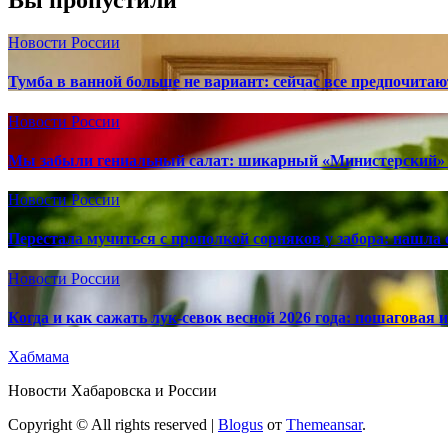
Вы пропустили
Новости России
Тумба в ванной больше не вариант: сейчас все предпочита
Новости России
Мы забыли гениальный салат: шикарный «Министерский» 
Новости России
Перестала мучиться с прополкой сорняков у забора: нашла 
Новости России
Когда и как сажать лук-севок весной 2026 года: пошаговая
Хабмама
Новости Хабаровска и России
Copyright © All rights reserved
|
Blogus
от
Themeansar
.