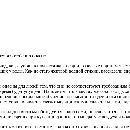
местах особенно опасно
од, когда устанавливаются жаркие дни, взрослые и дети устрем
щих у воды. Как не стать жертвой водной стихии, рассказали с
пасны для людей тем, что они не соответствуют требованиям без
время будет упущено. Напомним, что в местах массового отдыха
 прошедшие специальное обучение по спасанию людей и оказанию
 нем устанавливается связь с медицинскими, спасательными, н
, тогда дно водоема обследуется водолазами, определяются гра
и поведения при купании, данные о температуре воздуха и воды
жизнь опасности, помните, водная стихия коварна и опасна, и 