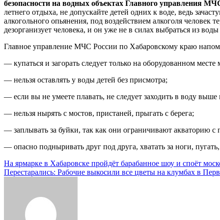
безопасности на водных объектах Главного управления М
летнего отдыха, не допускайте детей одних к воде, ведь зачас
алкогольного опьянения, под воздействием алкоголя человек те
дезорганизует человека, и он уже не в силах выбраться из воды
Главное управление МЧС России по Хабаровскому краю напоми
— купаться и загорать следует только на оборудованном месте 
— нельзя оставлять у воды детей без присмотра;
— если вы не умеете плавать, не следует заходить в воду выше 
— нельзя нырять с мостов, пристаней, прыгать с берега;
— заплывать за буйки, так как они ограничивают акваторию с п
— опасно подныривать друг под друга, хватать за ноги, пугать
Навигация
На ярмарке в Хабаровске пройдёт барабанное шоу и споёт моск
Перестарались: Рабочие выкосили все цветы на клумбах в Пер
по
записям