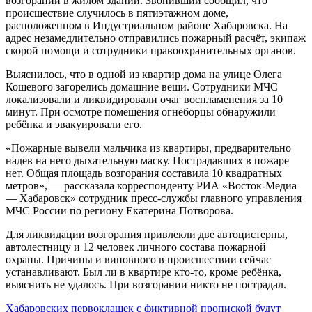
возгорании в жилом здании. Звонивший сообщил, что
происшествие случилось в пятиэтажном доме,
расположенном в Индустриальном районе Хабаровска. На
адрес незамедлительно отправились пожарный расчёт, экипаж
скорой помощи и сотрудники правоохранительных органов.
Выяснилось, что в одной из квартир дома на улице Олега
Кошевого загорелись домашние вещи. Сотрудники МЧС
локализовали и ликвидировали очаг воспламенения за 10
минут. При осмотре помещения огнеборцы обнаружили
ребёнка и эвакуировали его.
«Пожарные вывели мальчика из квартиры, предварительно
надев на него дыхательную маску. Пострадавших в пожаре
нет. Общая площадь возгорания составила 10 квадратных
метров», — рассказала корреспонденту РИА «Восток-Медиа
— Хабаровск» сотрудник пресс-службы главного управления
МЧС России по региону Екатерина Потворова.
Для ликвидации возгорания привлекли две автоцистерны,
автолестницу и 12 человек личного состава пожарной
охраны. Причины и виновного в происшествии сейчас
устанавливают. Был ли в квартире кто-то, кроме ребёнка,
выяснить не удалось. При возгорании никто не пострадал.
Навигация
Хабаровских первоклашек с фиктивной пропиской будут