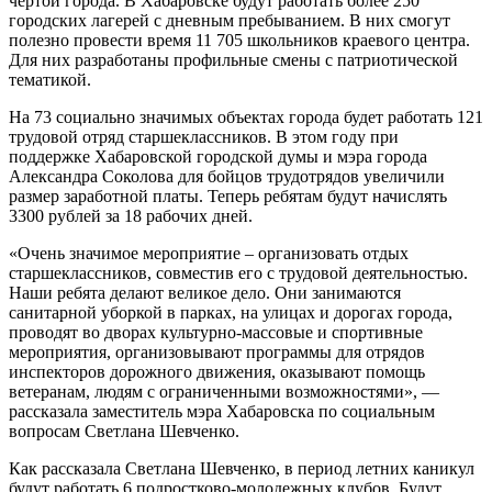
чертой города. В Хабаровске будут работать более 250
городских лагерей с дневным пребыванием. В них смогут
полезно провести время 11 705 школьников краевого центра.
Для них разработаны профильные смены с патриотической
тематикой.
На 73 социально значимых объектах города будет работать 121
трудовой отряд старшеклассников. В этом году при
поддержке Хабаровской городской думы и мэра города
Александра Соколова для бойцов трудотрядов увеличили
размер заработной платы. Теперь ребятам будут начислять
3300 рублей за 18 рабочих дней.
«Очень значимое мероприятие – организовать отдых
старшеклассников, совместив его с трудовой деятельностью.
Наши ребята делают великое дело. Они занимаются
санитарной уборкой в парках, на улицах и дорогах города,
проводят во дворах культурно-массовые и спортивные
мероприятия, организовывают программы для отрядов
инспекторов дорожного движения, оказывают помощь
ветеранам, людям с ограниченными возможностями», —
рассказала заместитель мэра Хабаровска по социальным
вопросам Светлана Шевченко.
Как рассказала Светлана Шевченко, в период летних каникул
будут работать 6 подростково-молодежных клубов. Будут