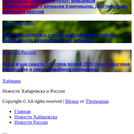
Мы забыли гениальный салат: шикарный
«Министерский» с яичными блинчиками. Действительно
вкусный и простой
Новости России
Перестала мучиться с прополкой сорняков у забора:
нашла способ, который реально работает
Новости России
Когда и как сажать лук-севок весной 2026 года: пошаговая
инструкция и советы опытного специалиста
Хабмама
Новости Хабаровска и России
Copyright © All rights reserved
|
Blogus
от
Themeansar
.
Главная
Новости Хабаровска
Новости России