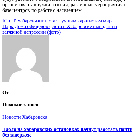
организованы кружки, секции, различные мероприятия на
базе центров по работе с населением.
Навигация
Юный хабаровчанин стал лучшим каратистом мира
Парк Дома офицеров флота в Хабаровске выводят из
по
затяжной депрессии (фото)
записям
От
Похожие записи
Новости Хабаровска
Табло на хабаровских остановках начнут работать почти
без задержек