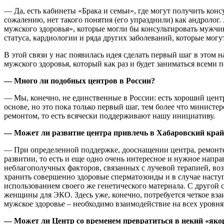
— Да, есть кабинеты «Брака и семьи», где могут получить конс
сожалению, нет такого понятия (его упразднили) как андроло
мужского здоровья», которые могли бы консультировать мужч
статуса, кардиологии и ряда других заболеваний, которые мог
В этой связи у нас появилась идея сделать первый шаг в это
мужского здоровья, который как раз и будет заниматься всем
— Много ли подобных центров в России?
— Мы, конечно, не единственные в России: есть хороший цент
основе, но это пока только первый шаг, тем более что минист
ремонтом, то есть всячески поддерживают нашу инициативу.
— Может ли развитие центра привлечь в Хабаровский край 
— При определенной поддержке, дооснащении центра, ремонте 
развитии, то есть и еще одно очень интересное и нужное напра
неблагополучных факторов, связанных с лучевой терапией, в
хранить совершенно здоровые сперматозоиды и в случае наступ
использованием своего же генетического материала. С другой 
женщины для ЭКО. Здесь уже, конечно, потребуется четкое вза
мужское здоровье – необходимо взаимодействие на всех уровня
— Может ли Центр со временем превратиться в некий «яко