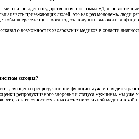
вными: сейчас идет государственная программа «Дальневосточны
ольшая часть приезжающих людей, это как раз молодежь, люди р
их, чтобы «переселенцы» могли здесь получить высококвалифи
сказал о возможностях хабаровских медиков в области диагнос
циентам сегодня?
лята для оценки репродуктивной функции мужчин, ведется рабо
 оценки репродуктивного здоровья и статуса мужчины, мы уже м
в, что, кстати относится к высокотехнологичной медицинской 