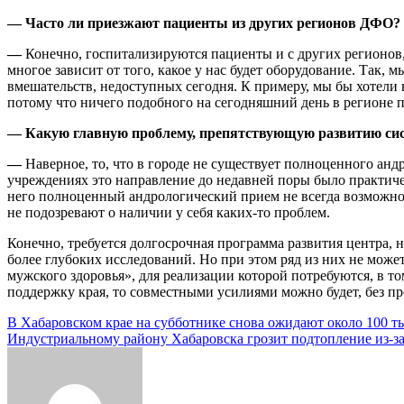
— Часто ли приезжают пациенты из других регионов ДФО?
—
Конечно, госпитализируются пациенты и с других регионов,
многое зависит от того, какое у нас будет оборудование. Так,
вмешательств, недоступных сегодня. К примеру, мы бы хотели 
потому что ничего подобного на сегодняшний день в регионе п
— Какую главную проблему, препятствующую развитию сис
—
Наверное, то, что в городе не существует полноценного анд
учреждениях это направление до недавней поры было практиче
него полноценный андрологический прием не всегда возможно. В 
не подозревают о наличии у себя каких-то проблем.
Конечно, требуется долгосрочная программа развития центра,
более глубоких исследований. Но при этом ряд из них не може
мужского здоровья», для реализации которой потребуются, в то
поддержку края, то совместными усилиями можно будет, без пр
Навигация
В Хабаровском крае на субботнике снова ожидают около 100 т
Индустриальному району Хабаровска грозит подтопление из-з
по
записям