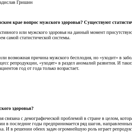
вском крае вопрос мужского здоровья? Существуют статисти
ктивного или мужского здоровья на данный момент присутству
ием самой статистической системы.
или возможная причина мужского бесплодия, но «уходит» в забо
есс репродукции, «уходят» в раздел аномалий развития. И таки
циентов год от года только возрастает.
кого здоровья?
я связана с демографической проблемой в стране в целом, котор
ии в последние годы предпринимается ряд шагов, направленных 
ка. И в решении обеих задач огромнейшую роль играет репродук