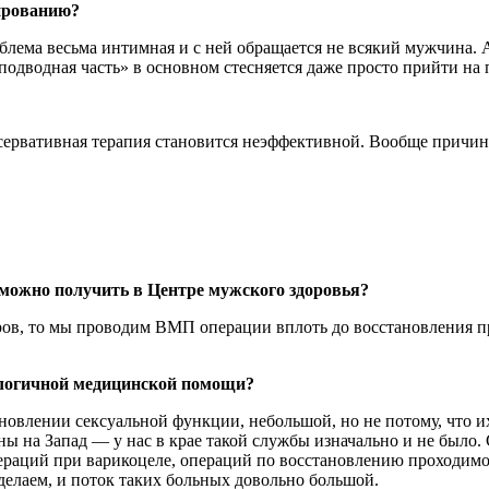
ированию?
роблема весьма интимная и с ней обращается не всякий мужчина.
подводная часть» в основном стесняется даже просто прийти на 
нсервативная терапия становится неэффективной. Вообще причин
ожно получить в Центре мужского здоровья?
ров, то мы проводим ВМП операции вплоть до восстановления п
ологичной медицинской помощи?
влении сексуальной функции, небольшой, но не потому, что их 
аны на Запад — у нас в крае такой службы изначально и не было
операций при варикоцеле, операций по восстановлению проходим
елаем, и поток таких больных довольно большой.