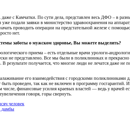
 даже с Камчатки. По сути дела, представлен весь ДФО – в разн
 мы уже подали заявки в министерство здравоохранения на аппар
начать проводить операции на предстательной железе с помощью
росто нет.
темы заботы о мужском здоровье, Вы можете выделить?
рологического приема – есть отдельные врачи урологи-андрологи
ски не представлено. Все мы были в поликлиниках и прекрасно 
результате получается, что многие люди не лечатся даже не пото
 налаживание его взаимодействия с городскими поликлиниками д
т быть проведен, так как не включен в программу госгарантий.
м числе, финансовые усилия краевых властей — ведь у врачей ес
еувеличения говоря, горы свернуть.
ысяч человек
а дамбы