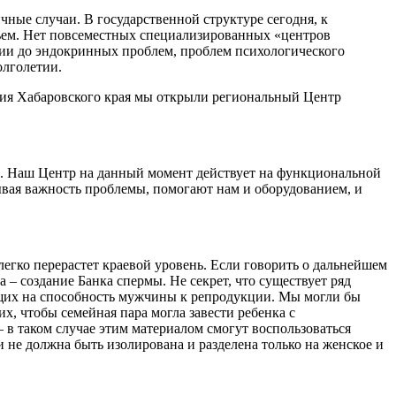
чные случаи. В государственной структуре сегодня, к
овьем. Нет повсеместных специализированных «центров
ии до эндокринных проблем, проблем психологического
олголетии.
ения Хабаровского края мы открыли региональный Центр
ах. Наш Центр на данный момент действует на функциональной
тывая важность проблемы, помогают нам и оборудованием, и
гко перерастет краевой уровень. Если говорить о дальнейшем
 – создание Банка спермы. Не секрет, что существует ряд
ющих на способность мужчины к репродукции. Мы могли бы
х, чтобы семейная пара могла завести ребенка с
 в таком случае этим материалом смогут воспользоваться
 не должна быть изолирована и разделена только на женское и