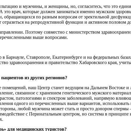
ультацию и мужчины, и женщины, но, согласитесь, что это едини
г. А это врач, которые должен заниматься именно мужским здор
ин, обращающихся по разным вопросам от эректильной дисфункц
ут отразиться на репродуктивной функции и активном половом д
м направлении. Поэтому совместно с министерством здравоохран
и перечисленными выше вопросами.
р в Барнауле, Ставрополе, Екатеринбурге и на федеральных баз
ерство здравоохранения и правительство Хабаровского края, учи
пациентов из других регионов?
помещений, наш Центр станет ведущим на Дальнем Востоке и ле
вление, связанное с хранением генетического мужского материала
озрастом, патологиями и спектром заболеваний, напрямую влия
ления одного из перечисленных выше вариантов, использовать и
стороны, любой мужчина может стать и просто донором спермы –
имодействие с Перинатальным центром, но система в принципе и
х.
рь» для медицинских туристов?