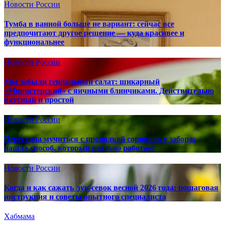
Новости России
Тумба в ванной больше не вариант: сейчас все
предпочитают другое решение — куда красивее и
функциональнее
Новости России
Мы забыли гениальный салат: шикарный
«Министерский» с яичными блинчиками. Действительно
вкусный и простой
Новости России
Перестала мучиться с прополкой сорняков у забора:
нашла способ, который реально работает
Новости России
Когда и как сажать лук-севок весной 2026 года: пошаговая
инструкция и советы опытного специалиста
Хабмама