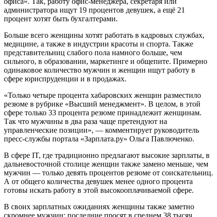
офиса». Так, работу офис-менеджера, секретаря или
администратора ищут 19 процентов девушек, а ещё 21
процент хотят быть бухгалтерами.
Больше всего женщины хотят работать в кадровых службах,
медицине, а также в индустрии красоты и спорта. Также
представительниц слабого пола намного больше, чем
сильного, в образовании, маркетинге и общепите. Примерно
одинаковое количество мужчин и женщин ищут работу в
сфере юриспруденции и в продажах.
«Только четыре процента хабаровских женщин разместило
резюме в рубрике «Высший менеджмент». В целом, в этой
сфере только 33 процента резюме принадлежит женщинам.
Так что мужчины в два раза чаще претендуют на
управленческие позиции», — комментирует руководитель
пресс-службы портала «Зарплата.ру» Ольга Павлюченко.
В сфере IT, где традиционно предлагают высокие зарплаты, в
дальневосточной столице женщин также замено меньше, чем
мужчин — только девять процентов резюме от соискательниц.
А от общего количества девушек менее одного процента
готовы искать работу в этой высокооплачиваемой сфере.
В своих зарплатных ожиданиях женщины также заметно
скромнее мужчин: последние просят в среднем 38 тысяч