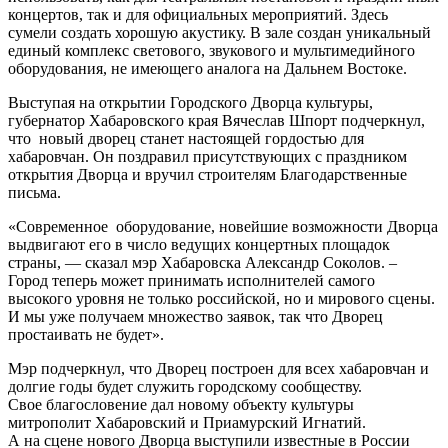
концертов, так и для официальных мероприятий. Здесь
сумели создать хорошую акустику. В зале создан уникальный
единый комплекс светового, звукового и мультимедийного
оборудования, не имеющего аналога на Дальнем Востоке.
Выступая на открытии Городского Дворца культуры,
губернатор Хабаровского края Вячеслав Шпорт подчеркнул,
что новый дворец станет настоящей гордостью для
хабаровчан. Он поздравил присутствующих с праздником
открытия Дворца и вручил строителям Благодарственные
письма.
«Современное оборудование, новейшие возможности Дворца
выдвигают его в число ведущих концертных площадок
страны, — сказал мэр Хабаровска Александр Соколов. –
Город теперь может принимать исполнителей самого
высокого уровня не только российской, но и мирового сцены.
И мы уже получаем множество заявок, так что Дворец
простаивать не будет».
Мэр подчеркнул, что Дворец построен для всех хабаровчан и
долгие годы будет служить городскому сообществу.
Свое благословение дал новому объекту культуры
митрополит Хабаровский и Приамурский Игнатий.
А на сцене нового Дворца выступили известные в России