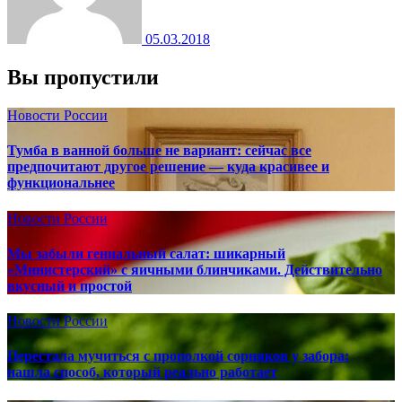
05.03.2018
Вы пропустили
Новости России
Тумба в ванной больше не вариант: сейчас все
предпочитают другое решение — куда красивее и
функциональнее
Новости России
Мы забыли гениальный салат: шикарный
«Министерский» с яичными блинчиками. Действительно
вкусный и простой
Новости России
Перестала мучиться с прополкой сорняков у забора:
нашла способ, который реально работает