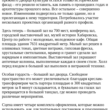
прежнего Дворца культуры остался только исторический
фасад – его решили оставить, как память о прошедших годах и
архитектуры прошлого века. Все остальное – совершенно
новое. Изменениям подверглось не только здание, но и
прилегающая к нему территория. Потребовалось участие
нескольких проектных организаций разного профиля.
Здесь теперь – большой зал на 700 мест, конференц-зал,
городской выставочный зал, музей истории Хабаровска,
Центр по работе с молодежью, молодежное кафе. Общая
площадь здания 7631 квадратный метр. Малый зал решен в
оливковых тонах, цветные витражи, гипсовая фреска,
хрустальные светильники, мрамор и гранит сделали зал
нарядным и импозантным. Выставочный зал украшают
античные колонны, выполненные каждая в своем стиле. Холл
перед входом в большой зал выполнен в витражной технике.
Особая гордость – большой зал дворца. Свободное
пространство его может увеличиваться: благодаря креслам-
трансформерам часть партера площадью в 300 квадратных
метров за 8 минут складывается, и буквально на глазах зал
превращается в большой танцзал, где можно проводить
различные мероприятия.
Сцена имеет четыре комплекта оформления, которые можно
использовать, как для театральных постановок и праздничных