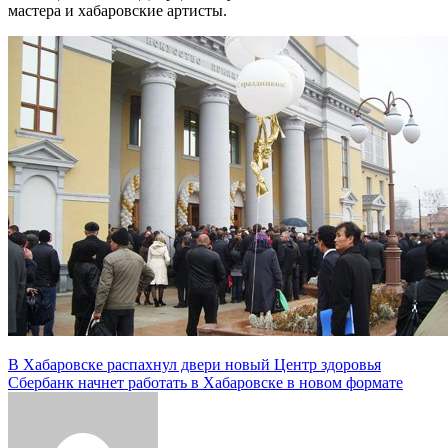
мастера и хабаровские артисты.
Навигация
В Хабаровске распахнул двери новый Центр здоровья
Сбербанк начнет работать в Хабаровске в новом формате
по
записям