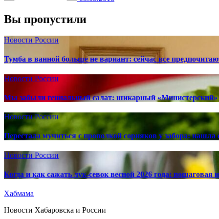
Вы пропустили
Новости России
Тумба в ванной больше не вариант: сейчас все предпочита
Новости России
Мы забыли гениальный салат: шикарный «Министерский» 
Новости России
Перестала мучиться с прополкой сорняков у забора: нашла 
Новости России
Когда и как сажать лук-севок весной 2026 года: пошаговая
Хабмама
Новости Хабаровска и России