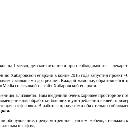
ков на 1 месяц, детское питание и при необходимости — лекарст
ению Хабаровской епархии в конце 2016 года запустил проект 
амам с малышами до трех лет. Каждой мамочке, обратившейся з
rMedia со ссылкой на сайт Хабаровской епархии.
еницы Елизаветы. Нам выделили очень хорошее просторное поме
ь помещение для обработки бывших в употреблении вещей, приме
то для расфасовки. В работе с продуктами обязательно соблюда
цкая.
ли оборудование, предусмотренное грантом: мебель, стеллажи, к
ушильным шкафом,