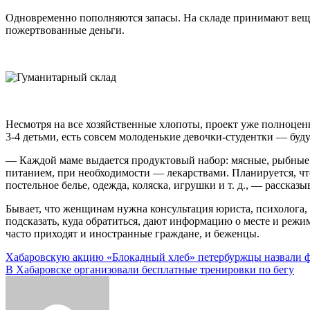
Одновременно пополняются запасы. На складе принимают веще
пожертвованные деньги.
Несмотря на все хозяйственные хлопоты, проект уже полноценн
3-4 детьми, есть совсем молоденькие девочки-студентки — бу
— Каждой маме выдается продуктовый набор: мясные, рыбные к
питанием, при необходимости — лекарствами. Планируется, что
постельное белье, одежда, коляска, игрушки и т. д., — рассказ
Бывает, что женщинам нужна консультация юриста, психолога,
подсказать, куда обратиться, дают информацию о месте и режи
часто приходят и иностранные граждане, и беженцы.
Навигация
Хабаровскую акцию «Блокадный хлеб» петербуржцы назвали 
В Хабаровске организовали бесплатные тренировки по бегу
по
записям