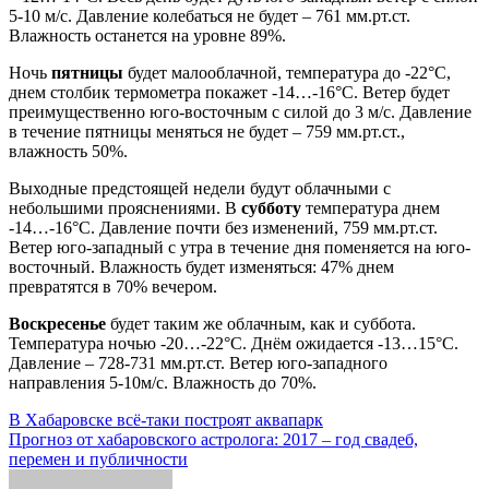
5-10 м/с. Давление колебаться не будет – 761 мм.рт.ст.
Влажность останется на уровне 89%.
Ночь
пятницы
будет малооблачной, температура до -22°С,
днем столбик термометра покажет -14…-16°С. Ветер будет
преимущественно юго-восточным с силой до 3 м/с. Давление
в течение пятницы меняться не будет – 759 мм.рт.ст.,
влажность 50%.
Выходные предстоящей недели будут облачными с
небольшими прояснениями. В
субботу
температура днем
-14…-16°С. Давление почти без изменений, 759 мм.рт.ст.
Ветер юго-западный с утра в течение дня поменяется на юго-
восточный. Влажность будет изменяться: 47% днем
превратятся в 70% вечером.
Воскресенье
будет таким же облачным, как и суббота.
Температура ночью -20…-22°С. Днём ожидается -13…15°С.
Давление – 728-731 мм.рт.ст. Ветер юго-западного
направления 5-10м/с. Влажность до 70%.
Навигация
В Хабаровске всё-таки построят аквапарк
Прогноз от хабаровского астролога: 2017 – год свадеб,
по
перемен и публичности
записям