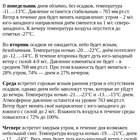
В
понедельник
днем облачно, без осадков, температура
-11…-13°С. Давление останется стабильным – 765 мм.рт.ст.
Ветер в течение дня будет менять направление: утром – 2 м/с
юго-западного направления днём сменится на 1 м/с северо-
западного. К вечеру температура воздуха опустится до
отметки -27°С.
Во
вторник
осадков не ожидается, небо будет ясным,
безоблачным. Температура ночью -20…-22°С, днём потеплеет
до -12…-14°С. В течение вторника будет дуть юго-западный
ветер с силой 4-9 м/с. Давление изменяться не будет – в
среднем 768 мм.рт.ст. При этом влажность будет меняться –
28% утром, 74% — днем и 27% вечером.
Среда
встретит горожан ясным ранним утром и отсутствием
осадков, однако днем небо заволокут тучи, которые не уйдут
до вечера. Температура ночью -21…-23°С и -13…-15°С днем.
Атмосферное давление останется на уровне 763 мм.рт.ст.
Ветер будет менять своё направление с юго-западного до
южного с силой до 2 м/с. Влажность воздуха в течение среды
повысится с 72% до 100%.
Четверг
встретит хмурым утром, в течение дня возможен
небольшой снег. Температура воздуха ночью -19…-21°С, днем
– 12…-14°С. Весь день будет дуть юго-западный ветер с силой