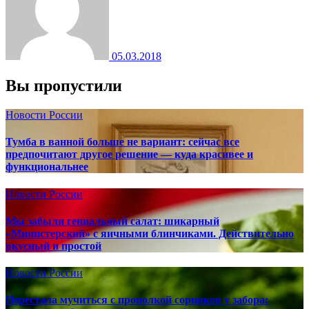
05.03.2018
Вы пропустили
Новости России
Тумба в ванной больше не вариант: сейчас все
предпочитают другое решение — куда красивее и
функциональнее
Новости России
Мы забыли гениальный салат: шикарный
«Министерский» с яичными блинчиками. Действительно
вкусный и простой
Новости России
Перестала мучиться с прополкой сорняков у забора: