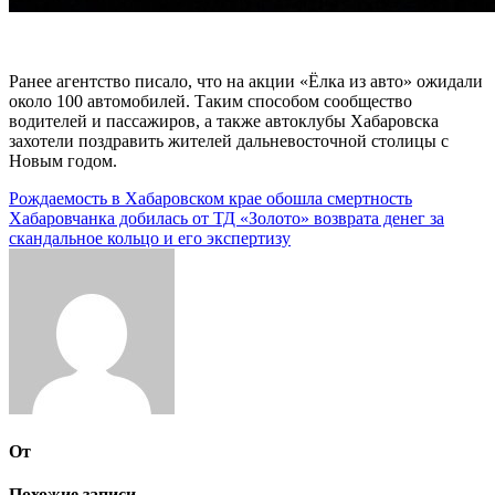
Ранее агентство писало, что на акции «Ёлка из авто» ожидали
около 100 автомобилей. Таким способом сообщество
водителей и пассажиров, а также автоклубы Хабаровска
захотели поздравить жителей дальневосточной столицы с
Новым годом.
Навигация
Рождаемость в Хабаровском крае обошла смертность
Хабаровчанка добилась от ТД «Золото» возврата денег за
по
скандальное кольцо и его экспертизу
записям
От
Похожие записи