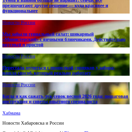
Тумба в ванной больше не вариант: сейчас все
предпочитают другое решение — куда красивее и
функциональнее
Новости России
Мы забыли гениальный салат: шикарный
«Министерский» с яичными блинчиками. Действительно
вкусный и простой
Новости России
Перестала мучиться с прополкой сорняков у забора:
нашла способ, который реально работает
Новости России
Когда и как сажать лук-севок весной 2026 года: пошаговая
инструкция и советы опытного специалиста
Хабмама
Новости Хабаровска и России