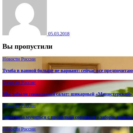
05.03.2018
Вы пропустили
Новости России
Тумба в ванной больше не вариант: сейчас все предпочита
Новости России
Мы забыли гениальный салат: шикарный «Министерский» 
Новости России
Перестала мучиться с прополкой сорняков у забора: нашла 
Новости России