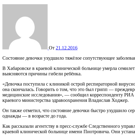
От
21.12.2016
Состояние девочки ухудшило тяжёлое сопутствующее заболева
В Хабаровске в краевой клинической больнице умерла семилетняя девочка. Ученица первого класса школы № 67 скончалась в медицинском учреждении в ночь на 17 декабря. Сейчас
выясняются причины гибели ребёнка.
«Девочка поступила с клиникой острой респираторной вирусно
она скончалась. Говорить о том, что это был грипп — преждев
медицинские исследования», — сообщил корреспонденту РИА 
краевого министерства здравоохранения Владислав Ходжер.
Он также отметил, что состояние девочки быстро ухудшило сер
однажды — в возрасте до года.
Как рассказали агентству в пресс-службе Следственного управ
краевой клинической больнице имени Пиотровича. Они устанав