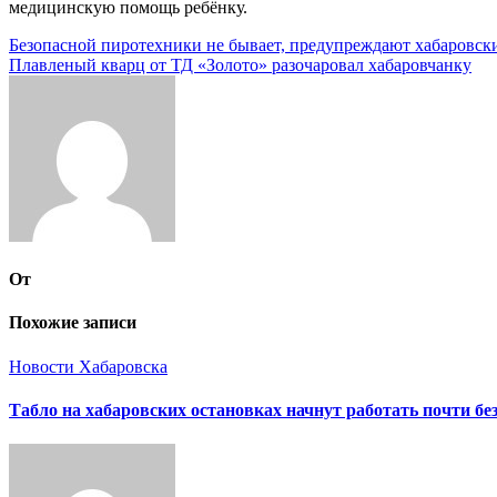
медицинскую помощь ребёнку.
Навигация
Безопасной пиротехники не бывает, предупреждают хабаровск
Плавленый кварц от ТД «Золото» разочаровал хабаровчанку
по
записям
От
Похожие записи
Новости Хабаровска
Табло на хабаровских остановках начнут работать почти бе