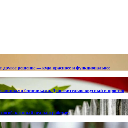
ют другое решение — куда красивее и функциональнее
с яичными блинчиками. Действительно вкусный и простой
способ, который реально работает