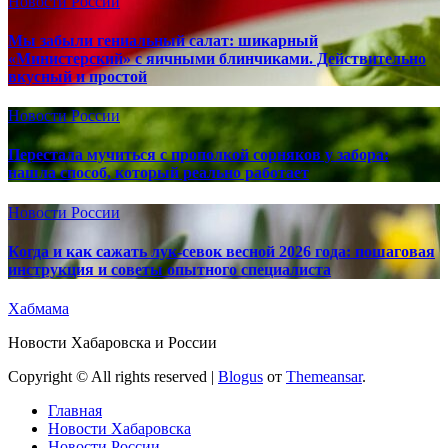
Новости России
Мы забыли гениальный салат: шикарный
«Министерский» с яичными блинчиками. Действительно
вкусный и простой
Новости России
Перестала мучиться с прополкой сорняков у забора:
нашла способ, который реально работает
Новости России
Когда и как сажать лук-севок весной 2026 года: пошаговая
инструкция и советы опытного специалиста
Хабмама
Новости Хабаровска и России
Copyright © All rights reserved
|
Blogus
от
Themeansar
.
Главная
Новости Хабаровска
Новости России