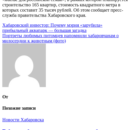
строительство 165 квартир, стоимость квадратного метра в
которых составит 35 тысяч рублей. Об этом сообщает пресс-
служба правительства Хабаровского края.
Навигация
Хабаровский инвестор: Почему мэрия «зарубила»
прибыльный аквапарк — большая загадка
по
Портреты любимых питомцев напомнили хабаровчанам о
записям
милосердии к животным (фото)
От
Похожие записи
Новости Хабаровска