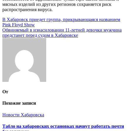
мясных изделий из других регионов сохраняется риск
распространения вируса.
Навигация
В Хабаровск приедет группа, прикрывающаяся названием
Pink Floyd Show
по
Обвиняемый в изнасиловании 11-летней девочки мужчина
записям
предстанет перед судом в Хабаровске
От
Похожие записи
Новости Хабаровска
Табло на хабаровских остановках начнут работать почти