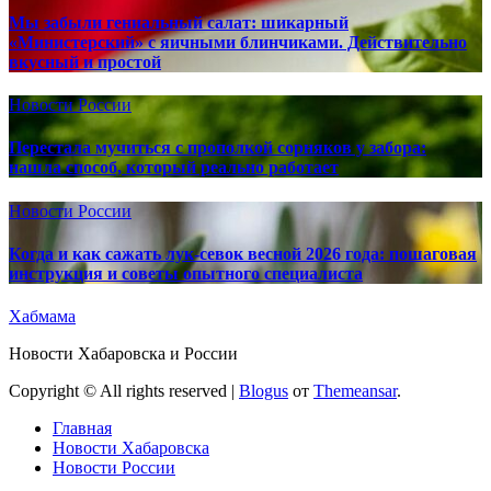
Мы забыли гениальный салат: шикарный
«Министерский» с яичными блинчиками. Действительно
вкусный и простой
Новости России
Перестала мучиться с прополкой сорняков у забора:
нашла способ, который реально работает
Новости России
Когда и как сажать лук-севок весной 2026 года: пошаговая
инструкция и советы опытного специалиста
Хабмама
Новости Хабаровска и России
Copyright © All rights reserved
|
Blogus
от
Themeansar
.
Главная
Новости Хабаровска
Новости России