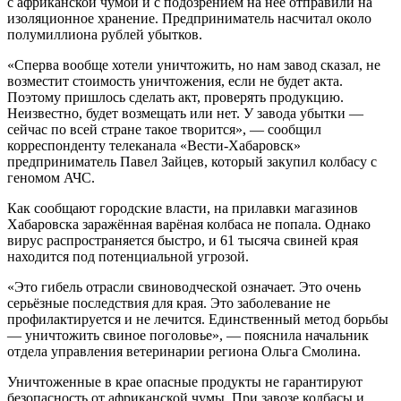
с африканской чумой и с подозрением на неё отправили на
изоляционное хранение. Предприниматель насчитал около
полумиллиона рублей убытков.
«Сперва вообще хотели уничтожить, но нам завод сказал, не
возместит стоимость уничтожения, если не будет акта.
Поэтому пришлось сделать акт, проверять продукцию.
Неизвестно, будет возмещать или нет. У завода убытки —
сейчас по всей стране такое творится», — сообщил
корреспонденту телеканала «Вести-Хабаровск»
предприниматель Павел Зайцев, который закупил колбасу с
геномом АЧС.
Как сообщают городские власти, на прилавки магазинов
Хабаровска заражённая варёная колбаса не попала. Однако
вирус распространяется быстро, и 61 тысяча свиней края
находится под потенциальной угрозой.
«Это гибель отрасли свиноводческой означает. Это очень
серьёзные последствия для края. Это заболевание не
профилактируется и не лечится. Единственный метод борьбы
— уничтожить свиное поголовье», — пояснила начальник
отдела управления ветеринарии региона Ольга Смолина.
Уничтоженные в крае опасные продукты не гарантируют
безопасность от африканской чумы. При завозе колбасы и