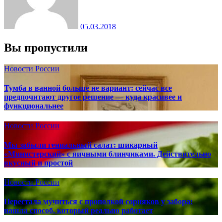
05.03.2018
Вы пропустили
Новости России
Тумба в ванной больше не вариант: сейчас все
предпочитают другое решение — куда красивее и
функциональнее
Новости России
Мы забыли гениальный салат: шикарный
«Министерский» с яичными блинчиками. Действительно
вкусный и простой
Новости России
Перестала мучиться с прополкой сорняков у забора:
нашла способ, который реально работает