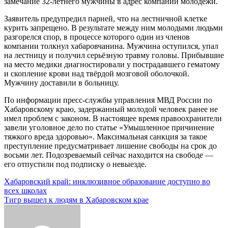
замечание 32-летнего мужчины в адрес компании молодёжи.
Заявитель предупредил парней, что на лестничной клетке
курить запрещено. В результате между ним молодыми людьми
разгорелся спор, в процессе которого один из членов
компании толкнул хабаровчанина. Мужчина оступился, упал
на лестницу и получил серьёзную травму головы. Прибывшие
на место медики диагностировали у пострадавшего гематому
и скопление крови над твёрдой мозговой оболочкой.
Мужчину доставили в больницу.
По информации пресс-службы управления МВД России по
Хабаровскому краю, задержанный молодой человек ранее не
имел проблем с законом. В настоящее время правоохранители
завели уголовное дело по статье «Умышленное причинение
тяжкого вреда здоровью». Максимальная санкция за такое
преступление предусматривает лишение свободы на срок до
восьми лет. Подозреваемый сейчас находится на свободе —
его отпустили под подписку о невыезде.
Навигация
Хабаровский край: инклюзивное образование доступно во
всех школах
по
Тигр вышел к людям в Хабаровском крае
записям