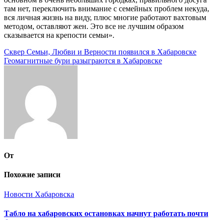
там нет, переключить внимание с семейных проблем некуда,
вся личная жизнь на виду, плюс многие работают вахтовым
методом, оставляют жен. Это все не лучшим образом
сказывается на крепости семьи».
Навигация
Сквер Семьи, Любви и Верности появился в Хабаровске
Геомагнитные бури разыграются в Хабаровске
по
записям
От
Похожие записи
Новости Хабаровска
Табло на хабаровских остановках начнут работать почти