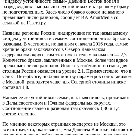
«индексу устойчивости семьи» Дальний Восток попал в
разряд худших – морально неустойчивых и к крепкому браку
не подготовленных. Здесь число браков совсем ненамного
превышает число разводов, сообщает ИА AmurMedia со
ссылкой на Газета.ру.
Названы регионы России, лидирующие по так называемому
«индексу устойчивости семьи»: соотношению числа браков к
разводам. В частности, по данным с начала 2016 года, самые
крепкие браки заключаются в Северо-Кавказском
федеральном округе, там этот показатель максимален — 2,3.
Количество браков, заключенных в Москве, более чем вдвое
превышает число разводов. Индекс устойчивости семьи для
столицы России оказался на уровне 2,1. Примечательно, что в
Санкт-Петербурге, по большинству параметров сопоставимом
с Москвой, разводятся чаще: для Северной столицы индекс
составил 1,8.
Наименее же устойчивые семьи, как выяснилось, проживают
в Дальневосточном и Южном федеральных округах.
Соотношение свадеб к разводам там оказалось 1,36 и 1,4
соответственно.
По мнению некоторых странных экспертов из Москвы, это
все потому, что, оказывается, «на Дальнем Востоке работают в
основном в очень небольших городках, правильного досуга