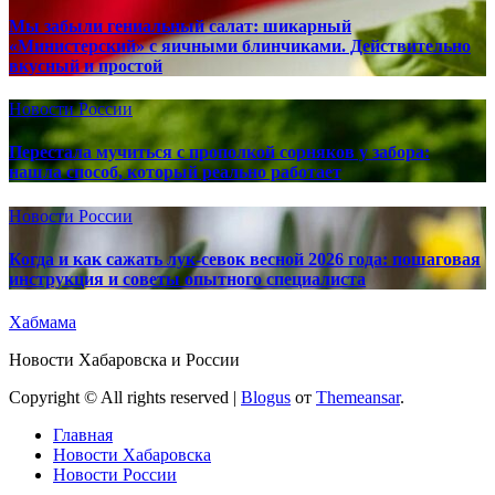
Мы забыли гениальный салат: шикарный
«Министерский» с яичными блинчиками. Действительно
вкусный и простой
Новости России
Перестала мучиться с прополкой сорняков у забора:
нашла способ, который реально работает
Новости России
Когда и как сажать лук-севок весной 2026 года: пошаговая
инструкция и советы опытного специалиста
Хабмама
Новости Хабаровска и России
Copyright © All rights reserved
|
Blogus
от
Themeansar
.
Главная
Новости Хабаровска
Новости России