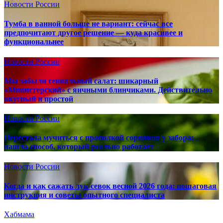
Новости России
Тумба в ванной больше не вариант: сейчас все
предпочитают другое решение — куда красивее и
функциональнее
Новости России
Мы забыли гениальный салат: шикарный
«Министерский» с яичными блинчиками. Действительно
вкусный и простой
Новости России
Перестала мучиться с прополкой сорняков у забора:
нашла способ, который реально работает
Новости России
Когда и как сажать лук-севок весной 2026 года: пошаговая
инструкция и советы опытного специалиста
Хабмама