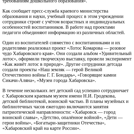
требованиям дошкольного образования».
Как сообщает пресс-служба краевого министерства
образования и науки, учебный процесс в этом учреждении
сотрудники строят с учётом возрастных и индивидуальных
особенностей воспитанников. В работе над проектами
педагоги объединяют информацию из различных областей.
Один из воспитателей совместно с воспитанниками и их
родителями реализовал проект «Лотос Комарова — розовое
чудо Хабаровского края». Они создали альбом «Удивительный
лотос», оформили творческую выставку, провели эксперимент
«Как живёт лотос в природе». Другие сотрудники детсада
создали проекты «Наш земляк — герой Великой
Отечественно войны Г. Г. Бондарь», «Говорящие камни
Сикачи-Аляна», «Музеи города Хабаровска».
В течение нескольких лет детский сад успешно сотрудничает
с Хабаровским краевым музеем имени Н.И. Гродекова,
детской библиотекой, воинской частью. В планы музейных и
библиотечных часов ежегодно включаются занятия
патриотической направленности: «Хабаровск — город
воинской славы», «Детство, опалённое войной», «Дети —
герои войны», «Богатыри-защитники Отечества»,
«Хабаровский край на карте России».