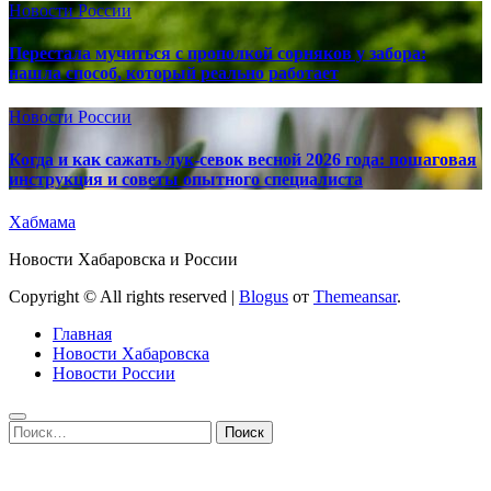
Новости России
Перестала мучиться с прополкой сорняков у забора:
нашла способ, который реально работает
Новости России
Когда и как сажать лук-севок весной 2026 года: пошаговая
инструкция и советы опытного специалиста
Хабмама
Новости Хабаровска и России
Copyright © All rights reserved
|
Blogus
от
Themeansar
.
Главная
Новости Хабаровска
Новости России
Найти: