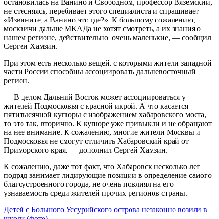
остановилась на Ванино и Свободном, профессор Вяземский,
не стесняясь, перебивает этого специалиста и спрашивает
«Извините, а Ванино это где?». К большому сожалению,
москвичи дальше МКАДа не хотят смотреть, а их знания о
нашем регионе, действительно, очень маленькие, — сообщил
Сергей Хамзин.
При этом есть несколько вещей, с которыми жители западной
части России способны ассоциировать дальневосточный
регион.
— В целом Дальний Восток может ассоциироваться у
жителей Подмосковья с красной икрой. А что касается
пятитысячной купюры с изображением хабаровского моста,
то это так, вторично. К купюре уже привыкли и не обращают
на нее внимание. К сожалению, многие жители Москвы и
Подмосковья не смогут отличить Хабаровский край от
Приморского края, — дополнил Сергей Хамзин.
К сожалению, даже тот факт, что Хабаровск несколько лет
подряд занимает лидирующие позиции в определение самого
благоустроенного города, не очень повлиял на его
узнаваемость среди жителей прочих регионов страны.
Навигация
Детей с Большого Уссурийского острова незаконно возили в
школу (фото)