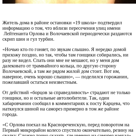
Житель дома в районе остановки «19 школа» подтвердил
информацию о том, что вблизи пересечения улиц имени
Лейтенанта Орлова и Волочаевской периодически раздаются
скрип шин и гул турбин.
«Ночью кто-то гоняет, по звукам слышно. Я нередко домой
прихожу поздно, но так, чтобы там гонщики собирались, ни
разу не видел. Спать они мне не мешают, но у меня дом
далековато от трамвайного кольца, по другую сторону
Волочаевской, а там же рядом жилой дом стоит. Вот им,
наверное, очень хорошо слышно», — поделился горожанин,
пожелавший остаться неизвестным.
От действий «борцов за справедливость» страдают не только
гонщики, но и остальные автолюбители. Так, один
хабаровчанин сообщил в комментариях к посту Карцева, что
наткнулся шиной на саморез примерно в том же районе
города.
«С Орлова поехал на Краснореченскую, перед поворотом на
Первый микрорайон колесо спустило окончательно, резину на
свалку. Сложно точно сказать, где именно на саморез наехал»,