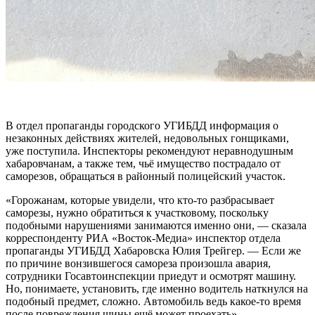
В отдел пропаганды городского УГИБДД информация о
незаконных действиях жителей, недовольных гонщиками,
уже поступила. Инспекторы рекомендуют неравнодушным
хабаровчанам, а также тем, чьё имущество пострадало от
саморезов, обращаться в районный полицейский участок.
«Горожанам, которые увидели, что кто-то разбрасывает
саморезы, нужно обратиться к участковому, поскольку
подобными нарушениями занимаются именно они, — сказала
корреспонденту РИА «Восток-Медиа» инспектор отдела
пропаганды УГИБДД Хабаровска Юлия Трейгер. — Если же
по причине вонзившегося самореза произошла авария,
сотрудники Госавтоинспекции приедут и осмотрят машину.
Но, понимаете, установить, где именно водитель наткнулся на
подобный предмет, сложно. Автомобиль ведь какое-то время
после повреждения шины ещё может проехать».