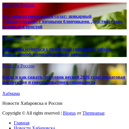
Новости России
Мы забыли гениальный салат: шикарный
«Министерский» с яичными блинчиками. Действительно
вкусный и простой
Новости России
Перестала мучиться с прополкой сорняков у забора:
нашла способ, который реально работает
Новости России
Когда и как сажать лук-севок весной 2026 года: пошаговая
инструкция и советы опытного специалиста
Хабмама
Новости Хабаровска и России
Copyright © All rights reserved
|
Blogus
от
Themeansar
.
Главная
Новости Хабаровска