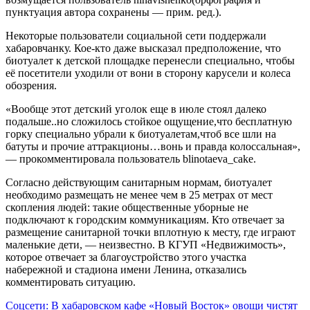
пунктуация автора сохранены — прим. ред.).
Некоторые пользователи социальной сети поддержали
хабаровчанку. Кое-кто даже высказал предположение, что
биотуалет к детской площадке перенесли специально, чтобы
её посетители уходили от вони в сторону карусели и колеса
обозрения.
«Вообще этот детский уголок еще в июле стоял далеко
подальше..но сложилось стойкое ощущение,что бесплатную
горку специально убрали к биотуалетам,чтоб все шли на
батуты и прочие аттракционы…вонь и правда колоссальная»,
— прокомментировала пользователь blinotaeva_cake.
Согласно действующим санитарным нормам, биотуалет
необходимо размещать не менее чем в 25 метрах от мест
скопления людей: такие общественные уборные не
подключают к городским коммуникациям. Кто отвечает за
размещение санитарной точки вплотную к месту, где играют
маленькие дети, — неизвестно. В КГУП «Недвижимость»,
которое отвечает за благоустройство этого участка
набережной и стадиона имени Ленина, отказались
комментировать ситуацию.
Навигация
Соцсети: В хабаровском кафе «Новый Восток» овощи чистят