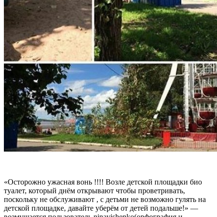
«Осторожно ужасная вонь !!!! Возле детской площадки био
туалет, который днём открывают чтобы проветривать,
поскольку не обслуживают , с детьми не возможно гулять на
детской площадке, давайте уберём от детей подальше!» —
возмущается пользователь ninavishenko(орфография и