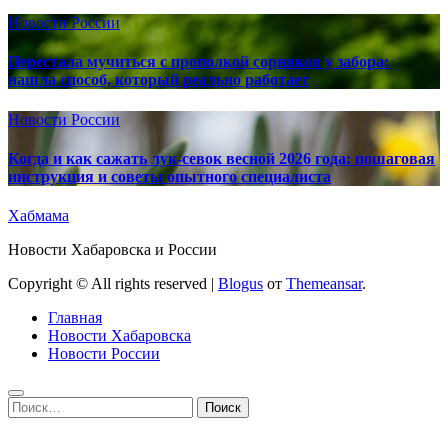
Новости России
Перестала мучиться с прополкой сорняков у забора:
нашла способ, который реально работает
Новости России
Когда и как сажать лук-севок весной 2026 года: пошаговая
инструкция и советы опытного специалиста
Хабмама
Новости Хабаровска и России
Copyright © All rights reserved
|
Blogus
от
Themeansar
.
Главная
Новости Хабаровска
Новости России
Найти: