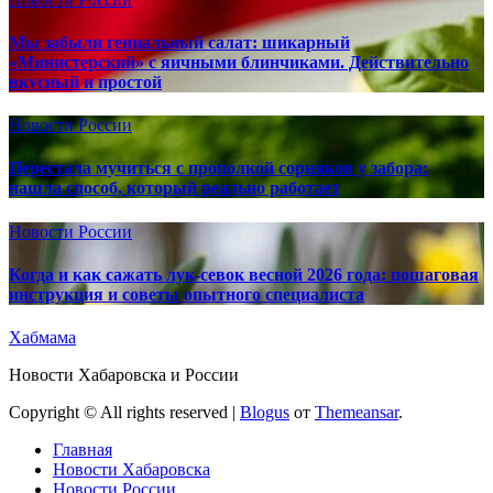
Мы забыли гениальный салат: шикарный
«Министерский» с яичными блинчиками. Действительно
вкусный и простой
Новости России
Перестала мучиться с прополкой сорняков у забора:
нашла способ, который реально работает
Новости России
Когда и как сажать лук-севок весной 2026 года: пошаговая
инструкция и советы опытного специалиста
Хабмама
Новости Хабаровска и России
Copyright © All rights reserved
|
Blogus
от
Themeansar
.
Главная
Новости Хабаровска
Новости России