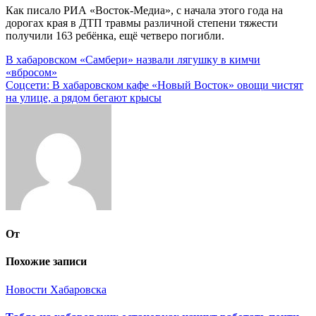
Как писало РИА «Восток-Медиа», с начала этого года на
дорогах края в ДТП травмы различной степени тяжести
получили 163 ребёнка, ещё четверо погибли.
Навигация
В хабаровском «Самбери» назвали лягушку в кимчи
«вбросом»
по
Соцсети: В хабаровском кафе «Новый Восток» овощи чистят
записям
на улице, а рядом бегают крысы
От
Похожие записи
Новости Хабаровска