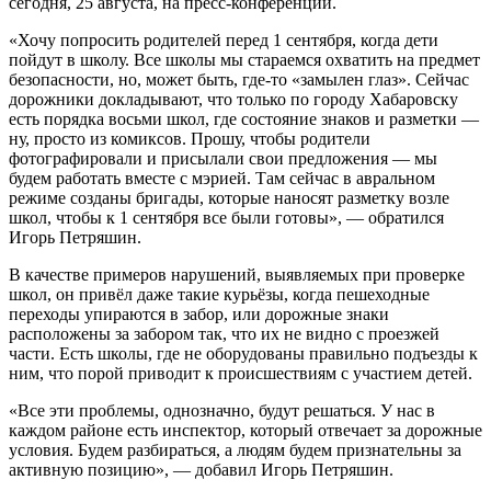
сегодня, 25 августа, на пресс-конференции.
«Хочу попросить родителей перед 1 сентября, когда дети
пойдут в школу. Все школы мы стараемся охватить на предмет
безопасности, но, может быть, где-то «замылен глаз». Сейчас
дорожники докладывают, что только по городу Хабаровску
есть порядка восьми школ, где состояние знаков и разметки —
ну, просто из комиксов. Прошу, чтобы родители
фотографировали и присылали свои предложения — мы
будем работать вместе с мэрией. Там сейчас в авральном
режиме созданы бригады, которые наносят разметку возле
школ, чтобы к 1 сентября все были готовы», — обратился
Игорь Петряшин.
В качестве примеров нарушений, выявляемых при проверке
школ, он привёл даже такие курьёзы, когда пешеходные
переходы упираются в забор, или дорожные знаки
расположены за забором так, что их не видно с проезжей
части. Есть школы, где не оборудованы правильно подъезды к
ним, что порой приводит к происшествиям с участием детей.
«Все эти проблемы, однозначно, будут решаться. У нас в
каждом районе есть инспектор, который отвечает за дорожные
условия. Будем разбираться, а людям будем признательны за
активную позицию», — добавил Игорь Петряшин.