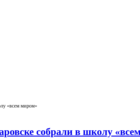
олу «всем миром»
баровске собрали в школу «все