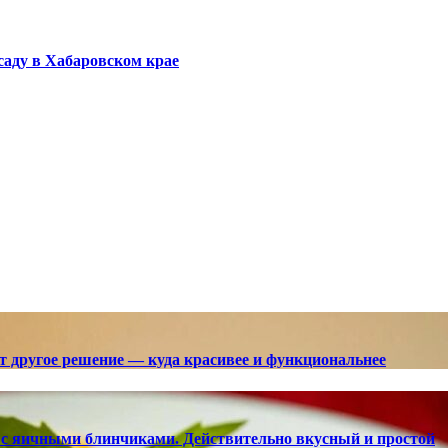
саду в Хабаровском крае
ют другое решение — куда красивее и функциональнее
с яичными блинчиками. Действительно вкусный и простой