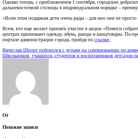
Однако теперь, с приближением 1 сентября, городские доброх
дальневосточной столицы в индивидуальном порядке – преиму
«Всем этим подаркам дети очень рады – для них они не прост
Всем, кто еще желает принять участие в акции «Помоги собра
центрах принимают одежду, обувь, ранцы и канцтовары. По-пр
портале администрации города, пройдя по
ссылке.
Навигация
Вячеслав Шпорт поборолся с детьми на соревнованиях по армр
Школьников, учащихся, студентов и воспитанников детсадов п
по
записям
От
Похожие записи