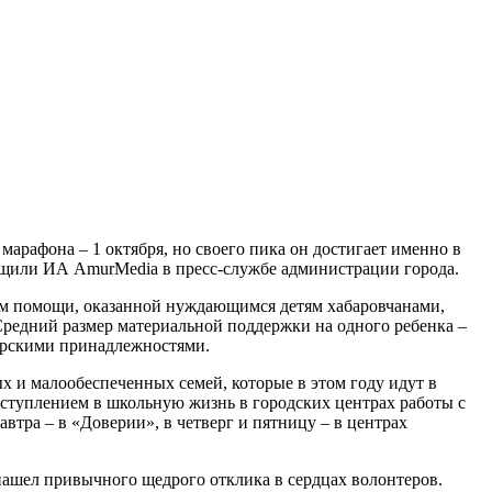
арафона – 1 октября, но своего пика он достигает именно в
общили ИА AmurMedia в пресс-службе администрации города.
ем помощи, оказанной нуждающимся детям хабаровчанами,
 Средний размер материальной поддержки на одного ребенка –
лярскими принадлежностями.
ых и малообеспеченных семей, которые в этом году идут в
вступлением в школьную жизнь в городских центрах работы с
втра – в «Доверии», в четверг и пятницу – в центрах
е нашел привычного щедрого отклика в сердцах волонтеров.