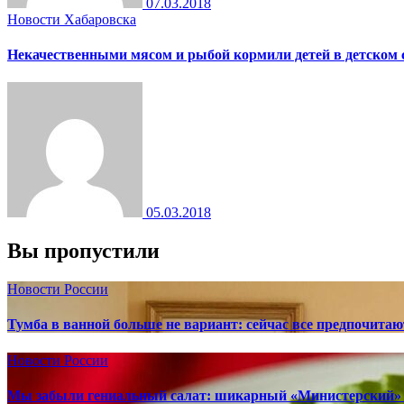
07.03.2018
Новости Хабаровска
Некачественными мясом и рыбой кормили детей в детском 
05.03.2018
Вы пропустили
Новости России
Тумба в ванной больше не вариант: сейчас все предпочита
Новости России
Мы забыли гениальный салат: шикарный «Министерский» 