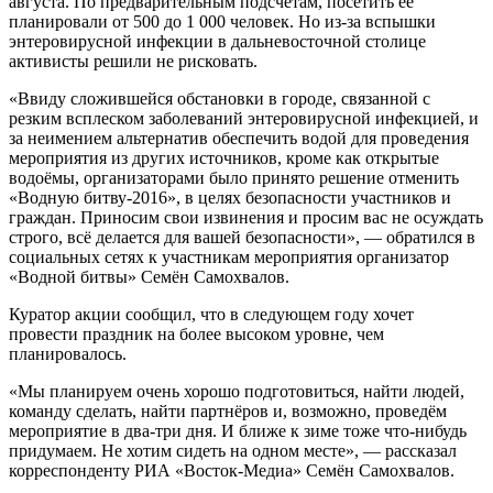
августа. По предварительным подсчётам, посетить её
планировали от 500 до 1 000 человек. Но из-за вспышки
энтеровирусной инфекции в дальневосточной столице
активисты решили не рисковать.
«Ввиду сложившейся обстановки в городе, связанной с
резким всплеском заболеваний энтеровирусной инфекцией, и
за неимением альтернатив обеспечить водой для проведения
мероприятия из других источников, кроме как открытые
водоёмы, организаторами было принято решение отменить
«Водную битву-2016», в целях безопасности участников и
граждан. Приносим свои извинения и просим вас не осуждать
строго, всё делается для вашей безопасности», — обратился в
социальных сетях к участникам мероприятия организатор
«Водной битвы» Семён Самохвалов.
Куратор акции сообщил, что в следующем году хочет
провести праздник на более высоком уровне, чем
планировалось.
«Мы планируем очень хорошо подготовиться, найти людей,
команду сделать, найти партнёров и, возможно, проведём
мероприятие в два-три дня. И ближе к зиме тоже что-нибудь
придумаем. Не хотим сидеть на одном месте», — рассказал
корреспонденту РИА «Восток-Медиа» Семён Самохвалов.