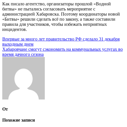
Как писало агентство, организаторы прошлой «Водной
битвы» не пытались согласовать мероприятие с
администрацией Хабаровска. Поэтому координаторы новой
«Битвы» решили сделать всё по закону, а также составили
правила для участников, чтобы избежать неприятных
инцидентов.
Навигация
Впервые за много лет правительство РФ сделало 31 декабря
выходным днем
по
Хабаровчане смогут сэкономить на коммунальных услугах во
записям
время дачного сезона
От
Похожие записи