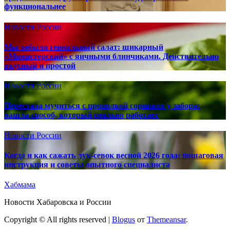
функциональнее
Новости России
Мы забыли гениальный салат: шикарный
«Министерский» с яичными блинчиками. Действительно
вкусный и простой
Новости России
Перестала мучиться с прополкой сорняков у забора:
нашла способ, который реально работает
Новости России
Когда и как сажать лук-севок весной 2026 года: пошаговая
инструкция и советы опытного специалиста
Хабмама
Новости Хабаровска и России
Copyright © All rights reserved
|
Blogus
от
Themeansar
.