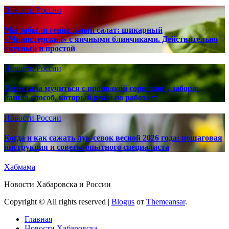
Новости России
Мы забыли гениальный салат: шикарный
«Министерский» с яичными блинчиками. Действительно
вкусный и простой
Новости России
Перестала мучиться с прополкой сорняков у забора:
нашла способ, который реально работает
Новости России
Когда и как сажать лук-севок весной 2026 года: пошаговая
инструкция и советы опытного специалиста
Хабмама
Новости Хабаровска и России
Copyright © All rights reserved
|
Blogus
от
Themeansar
.
Главная
Новости Хабаровска