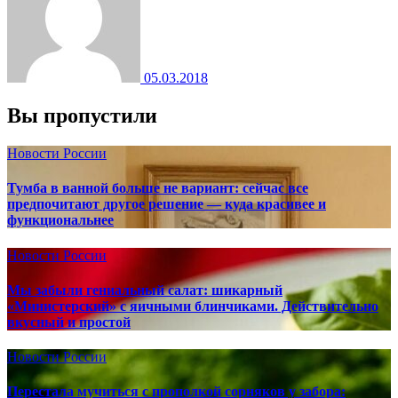
05.03.2018
Вы пропустили
Новости России
Тумба в ванной больше не вариант: сейчас все
предпочитают другое решение — куда красивее и
функциональнее
Новости России
Мы забыли гениальный салат: шикарный
«Министерский» с яичными блинчиками. Действительно
вкусный и простой
Новости России
Перестала мучиться с прополкой сорняков у забора: