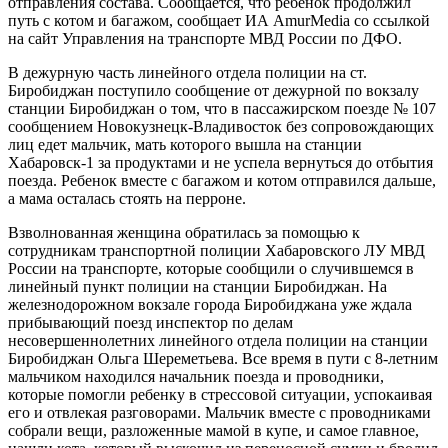
отправления состава. Сообщается, что ребенок продолжил
путь с котом и багажом, сообщает ИА AmurMedia со ссылкой
на сайт Управления на транспорте МВД России по ДФО.
В дежурную часть линейного отдела полиции на ст.
Биробиджан поступило сообщение от дежурной по вокзалу
станции Биробиджан о том, что в пассажирском поезде № 107
сообщением Новокузнецк-Владивосток без сопровождающих
лиц едет мальчик, мать которого вышла на станции
Хабаровск-1 за продуктами и не успела вернуться до отбытия
поезда. Ребенок вместе с багажом и котом отправился дальше,
а мама осталась стоять на перроне.
Взволнованная женщина обратилась за помощью к
сотрудникам транспортной полиции Хабаровского ЛУ МВД
России на транспорте, которые сообщили о случившемся в
линейный пункт полиции на станции Биробиджан. На
железнодорожном вокзале города Биробиджана уже ждала
прибывающий поезд инспектор по делам
несовершеннолетних линейного отдела полиции на станции
Биробиджан Ольга Шереметьева. Все время в пути с 8-летним
мальчиком находился начальник поезда и проводники,
которые помогли ребенку в стрессовой ситуации, успокаивая
его и отвлекая разговорами. Мальчик вместе с проводниками
собрали вещи, разложенные мамой в купе, и самое главное,