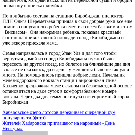
нашли кота, который выскочил из переносной сумки и бродил
по вагону в поисках хозяйки.
По прибытию состава на станцию Биробиджан инспектор
ПДН Ольга Шереметьева приняла в свои добрые руки все еще
немного напуганного ребенка вместе со всем багажом и котом
«Вискасом». Она накормила ребенка, показала красивый
фонтан на привокзальной площади города Биробиджана и
уже вскоре приехала мама.
Семья направлялась в город Улан-Удэ и для того чтобы
вернуться домой из города Биробиджана нужно было
пересесть на другой поезд, но билетов на ближайшие два дня
в кассе не оказалось, да и денег у женщины было не так уж и
много. На помощь вновь пришли добрые люди. Начальник
железнодорожного вокзала станции Биробиджан Инна
Казаченко предложила маме с сыном на безвозмездной основе
остановиться на двое суток в комфортабельном номере
вокзала. Через два дня семья покинула гостеприимный город
Биробиджан.
Навигация
Хабаровское озеро лотосов переживает очередной бум
популярности (фото)
по
Жителей Хабаровска приглашают на народный «День
записям
Нептуна»