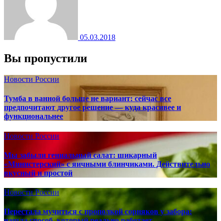
05.03.2018
Вы пропустили
Новости России
Тумба в ванной больше не вариант: сейчас все
предпочитают другое решение — куда красивее и
функциональнее
Новости России
Мы забыли гениальный салат: шикарный
«Министерский» с яичными блинчиками. Действительно
вкусный и простой
Новости России
Перестала мучиться с прополкой сорняков у забора:
нашла способ, который реально работает