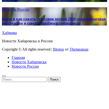
Новости России
Когда и как сажать лук-севок весной 2026 года: пошаговая
инструкция и советы опытного специалиста
Хабмама
Новости Хабаровска и России
Copyright © All rights reserved
|
Blogus
от
Themeansar
.
Главная
Новости Хабаровска
Новости России
Найти: