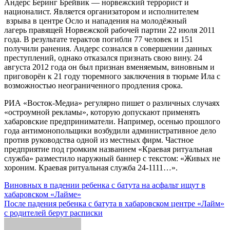
Андерс Беринг Брейвик — норвежский террорист и
националист. Является организатором и исполнителем
взрыва в центре Осло и нападения на молодёжный
лагерь правящей Норвежской рабочей партии 22 июля 2011
года. В результате терактов погибли 77 человек и 151
получили ранения. Андерс сознался в совершении данных
преступлений, однако отказался признать свою вину. 24
августа 2012 года он был признан вменяемым, виновным и
приговорён к 21 году тюремного заключения в тюрьме Ила с
возможностью неограниченного продления срока.
РИА «Восток-Медиа» регулярно пишет о различных случаях
«остроумной рекламы», которую допускают применять
хабаровские предприниматели. Например, осенью прошлого
года антимонопольщики возбудили административное дело
против руководства одной из местных фирм. Частное
предприятие под громким названием «Краевая ритуальная
служба» разместило наружный баннер с текстом: «Живых не
хороним. Краевая ритуальная служба 24-1111…».
Навигация
Виновных в падении ребенка с батута на асфальт ищут в
хабаровском «Лайме»
по
После падения ребенка с батута в хабаровском центре «Лайм»
записям
с родителей берут расписки