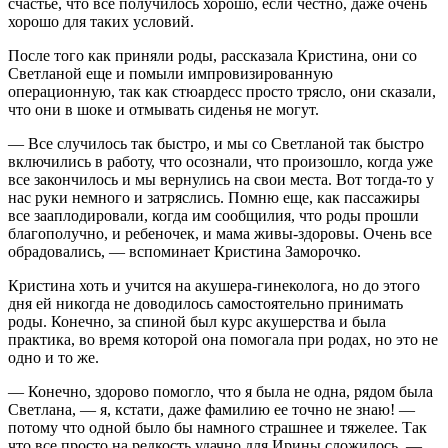
счастье, что все получилось хорошо, если честно, даже очень
хорошо для таких условий.
После того как приняли роды, рассказала Кристина, они со
Светланой еще и помыли импровизированную
операционную, так как стюардесс просто трясло, они сказали,
что они в шоке и отмывать сиденья не могут.
— Все случилось так быстро, и мы со Светланой так быстро
включились в работу, что осознали, что произошло, когда уже
все закончилось и мы вернулись на свои места. Вот тогда-то у
нас руки немного и затряслись. Помню еще, как пассажиры
все зааплодировали, когда им сообщилия, что роды прошли
благополучно, и ребеночек, и мама живы-здоровы. Очень все
обрадовались, — вспоминает Кристина Заморочко.
Кристина хоть и учится на акушера-гинеколога, но до этого
дня ей никогда не доводилось самостоятельно принимать
роды. Конечно, за спиной был курс акушерства и была
практика, во время которой она помогала при родах, но это не
одно и то же.
— Конечно, здорово помогло, что я была не одна, рядом была
Светлана, — я, кстати, даже фамилию ее точно не знаю! —
потому что одной было бы намного страшнее и тяжелее. Так
что все просто на редкость удачно для Ирины сложилось, —