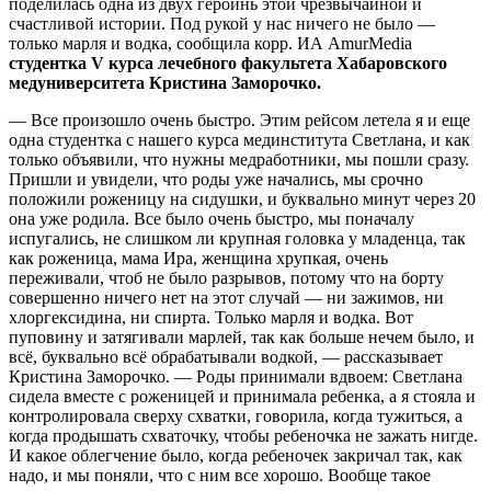
поделилась одна из двух героинь этой чрезвычайной и
счастливой истории. Под рукой у нас ничего не было —
только марля и водка, сообщила корр. ИА AmurMedia
c
тудентка V курса лечебного факультета Хабаровского
медуниверситета Кристина Заморочко.
— Все произошло очень быстро. Этим рейсом летела я и еще
одна студентка с нашего курса мединститута Светлана, и как
только объявили, что нужны медработники, мы пошли сразу.
Пришли и увидели, что роды уже начались, мы срочно
положили роженицу на сидушки, и буквально минут через 20
она уже родила. Все было очень быстро, мы поначалу
испугались, не слишком ли крупная головка у младенца, так
как роженица, мама Ира, женщина хрупкая, очень
переживали, чтоб не было разрывов, потому что на борту
совершенно ничего нет на этот случай — ни зажимов, ни
хлоргексидина, ни спирта. Только марля и водка. Вот
пуповину и затягивали марлей, так как больше нечем было, и
всё, буквально всё обрабатывали водкой, — рассказывает
Кристина Заморочко. — Роды принимали вдвоем: Светлана
сидела вместе с роженицей и принимала ребенка, а я стояла и
контролировала сверху схватки, говорила, когда тужиться, а
когда продышать схваточку, чтобы ребеночка не зажать нигде.
И какое облегчение было, когда ребеночек закричал так, как
надо, и мы поняли, что с ним все хорошо. Вообще такое