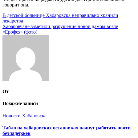
говорит она.
Навигация
В детской больнице Хабаровска неправильно хранили
лекарства
по
Хабаровчане заметили разрушение новой дамбы возле
записям
«Ерофея» (фото)
От
Похожие записи
Новости Хабаровска
Табло на хабаровских остановках начнут работать почти
без задержек