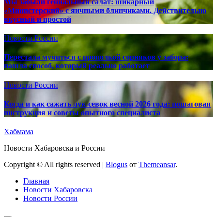
Мы забыли гениальный салат: шикарный
«Министерский» с яичными блинчиками. Действительно
вкусный и простой
Новости России
Перестала мучиться с прополкой сорняков у забора:
нашла способ, который реально работает
Новости России
Когда и как сажать лук-севок весной 2026 года: пошаговая
инструкция и советы опытного специалиста
Хабмама
Новости Хабаровска и России
Copyright © All rights reserved
|
Blogus
от
Themeansar
.
Главная
Новости Хабаровска
Новости России