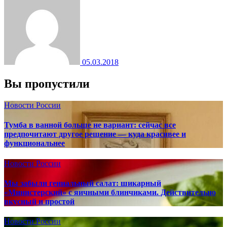
05.03.2018
Вы пропустили
Новости России
Тумба в ванной больше не вариант: сейчас все
предпочитают другое решение — куда красивее и
функциональнее
Новости России
Мы забыли гениальный салат: шикарный
«Министерский» с яичными блинчиками. Действительно
вкусный и простой
Новости России