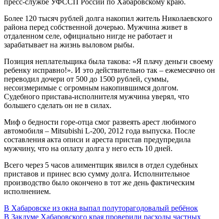
пресс-службе УФССП России по Хабаровскому краю.
Более 120 тысяч рублей долга накопил житель Николаевского
района перед собственной дочерью. Мужчина живет в
отдаленном селе, официально нигде не работает и
зарабатывает на жизнь выловом рыбы.
Позиция неплательщика была такова: «Я плачу деньги своему
ребенку исправно!». И это действительно так – ежемесячно он
переводил дочери от 500 до 1500 рублей, суммы,
несоизмеримые с огромным накопившимся долгом.
Судебного пристава-исполнителя мужчина уверял, что
большего сделать он не в силах.
Миф о бедности горе-отца смог развеять арест любимого
автомобиля – Mitsubishi L-200, 2012 года выпуска. После
составления акта описи и ареста пристав предупредила
мужчину, что на оплату долга у него есть 10 дней.
Всего через 5 часов алиментщик явился в отдел судебных
приставов и принес всю сумму долга. Исполнительное
производство было окончено в тот же день фактическим
исполнением.
Навигация
В Хабаровске из окна выпал полуторагодовалый ребёнок
В Закдуме Хабаровского края проверили расходы частных