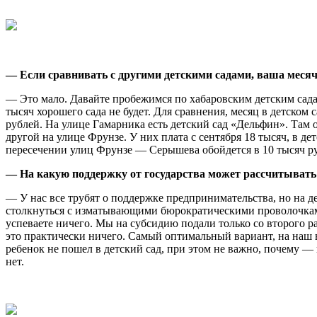
— Если сравнивать с другими детскими садами, ваша месяч
— Это мало. Давайте пробежимся по хабаровским детским садам
тысяч хорошего сада не будет. Для сравнения, месяц в детском
рублей. На улице Гамарника есть детский сад «Дельфин». Там о
другой на улице Фрунзе. У них плата с сентября 18 тысяч, в д
пересечении улиц Фрунзе — Серышева обойдется в 10 тысяч р
— На какую поддержку от государства может рассчитыват
— У нас все трубят о поддержке предпринимательства, но на де
столкнуться с изматывающими бюрократическими проволочками. 
успеваете ничего. Мы на субсидию подали только со второго ра
это практически ничего. Самый оптимальный вариант, на наш в
ребенок не пошел в детский сад, при этом не важно, почему — 
нет.