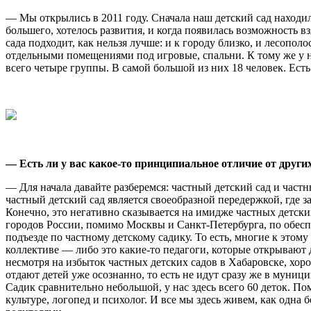
— Мы открылись в 2011 году. Сначала наш детский сад находил
большего, хотелось развития, и когда появилась возможность в
сада подходит, как нельзя лучше: и к городу близко, и лесопол
отдельными помещениями под игровые, спальни. К тому же у на
всего четыре группы. В самой большой из них 18 человек. Есть 
— Есть ли у вас какое-то принципиальное отличие от друг
— Для начала давайте разберемся: частный детский сад и час
частный детский сад является своеобразной передержкой, где за
Конечно, это негативно сказывается на имидже частных детских
городов России, помимо Москвы и Санкт-Петербурга, по обеспе
подъезде по частному детскому садику. То есть, многие к этом
коллективе — либо это какие-то педагоги, которые открывают де
несмотря на избыток частных детских садов в Хабаровске, хор
отдают детей уже осознанно, то есть не идут сразу же в муниц
Садик сравнительно небольшой, у нас здесь всего 60 деток. П
культуре, логопед и психолог. И все мы здесь живем, как одна