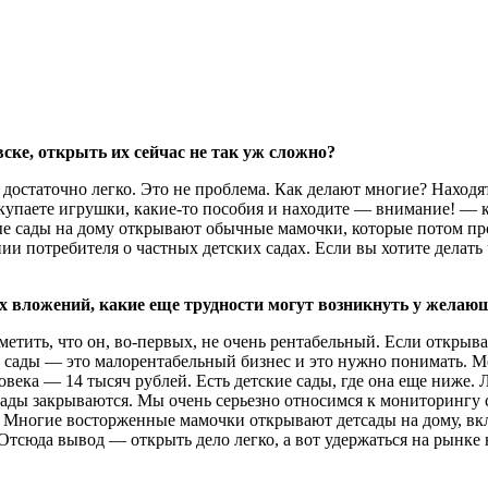
вске, открыть их сейчас не
так
уж сложно?
достаточно легко. Это не проблема. Как делают многие? Находят
купаете игрушки, какие-то пособия и находите — внимание! — ка
ые сады на дому открывают обычные мамочки, которые потом про
и потребителя о частных детских садах. Если вы хотите делать 
х вложений, какие еще трудности могут возникнуть у желающ
тметить, что он, во-первых, не очень рентабельный. Если открыв
сады — это малорентабельный бизнес и это нужно понимать. Мес
ловека — 14 тысяч рублей. Есть детские сады, где она еще ниже.
ие сады закрываются. Мы очень серьезно относимся к мониторинг
а. Многие восторженные мамочки открывают детсады на дому, вкл
 Отсюда вывод — открыть дело легко, а вот удержаться на рынке