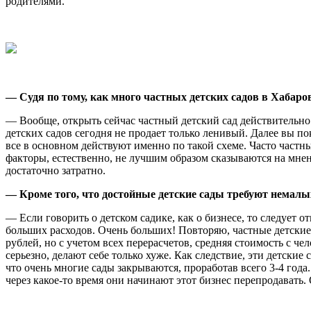
родителями.
— Судя по тому, как много частных детских садов в Хабаро
— Вообще, открыть сейчас частный детский сад действительно 
детских садов сегодня не продает только ленивый. Далее вы по
все в основном действуют именно по такой схеме. Часто частн
факторы, естественно, не лучшим образом сказываются на мнени
достаточно затратно.
— Кроме того, что достойные детские сады требуют немалы
— Если говорить о детском садике, как о бизнесе, то следует о
больших расходов. Очень больших! Повторяю, частные детские 
рублей, но с учетом всех перерасчетов, средняя стоимость с че
серьезно, делают себе только хуже. Как следствие, эти детск
что очень многие сады закрываются, проработав всего 3-4 год
через какое-то время они начинают этот бизнес перепродавать.