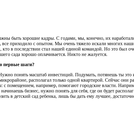
олжны быть хорошие кадры. С годами, мы, конечно, их наработали
о, все приходило с опытом. Мы очень тяжело искали многих наш
ех, кто в последствии стал нашей единой командой. Но это был о
ашего сада хорошо оплачивается. Никто не жалуется.
го первые шаги?
Нужно понять масштаб инвестиций. Подумать, потянешь ты это и
икрорайоне, располагал только одной квартирой. Сейчас они рас
ты: с помещением, например, помогают городские власти. Напри
да начинаешь бизнес, нужно понять для себя, где он будет распо
озить в детский сад ребенка, лишь бы дать ему лучшее, достаточ