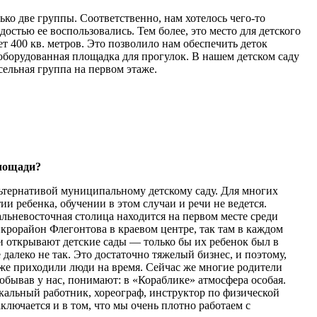
ько две группы. Соответственно, нам хотелось чего-то
остью ее воспользовались. Тем более, это место для детского
ет 400 кв. метров. Это позволило нам обеспечить деток
оборудованная площадка для прогулок. В нашем детском саду
сельная группа на первом этаже.
площади?
льтернативой муниципальному детскому саду. Для многих
ии ребенка, обучении в этом случаи и речи не ведется.
альневосточная столица находится на первом месте среди
крорайон Флегонтова в краевом центре, так там в каждом
чки открывают детские сады — только бы их ребенок был в
 далеко не так. Это достаточно тяжелый бизнес, и поэтому,
оже приходили люди на время. Сейчас же многие родители
побывав у нас, понимают: в «Кораблике» атмосфера особая.
ыкальный работник, хореограф, инструктор по физической
аключается и в том, что мы очень плотно работаем с