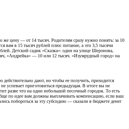
же цену — от 14 тысяч. Родителям сразу нужно понять: за 10
я вам в 15 тысяч рублей плюс питание, а это 3,5 тысячи
ублей. Детский садик «Сказка»: один на улице Шеронова,
ысяч, «Андрейка» — 10 или 12 тысяч. «Изумрудный город» на
ию действительно дают, но чтобы ее получить, приходится
 не успевает приготовиться предыдущая. В итоге вы не
атит разве что на один небольшой песочный городок. То есть
ообще по идее вам должны выплачивать компенсацию, если ваш
ались побороться за эту субсидию — сказали в бюджете денег