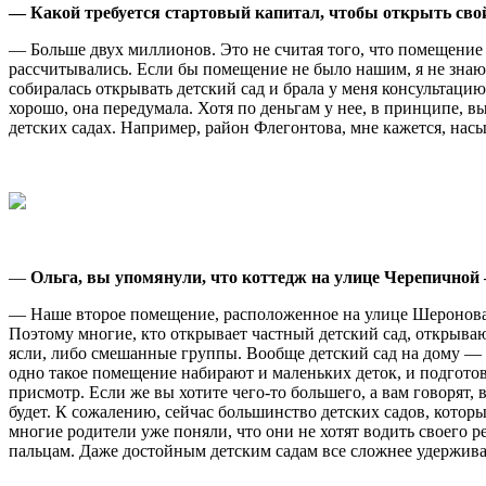
— Какой требуется стартовый капитал, чтобы открыть свой
— Больше двух миллионов. Это не считая того, что помещение 
рассчитывались. Если бы помещение не было нашим, я не знаю,
собиралась открывать детский сад и брала у меня консультацию.
хорошо, она передумала. Хотя по деньгам у нее, в принципе, в
детских садах. Например, район Флегонтова, мне кажется, насы
—
Ольга, вы упомянули, что коттедж на улице Черепичной 
— Наше второе помещение, расположенное на улице Шеронова, 
Поэтому многие, кто открывает частный детский сад, открываю
ясли, либо смешанные группы. Вообще детский сад на дому — эт
одно такое помещение набирают и маленьких деток, и подготов
присмотр. Если же вы хотите чего-то большего, а вам говорят, 
будет. К сожалению, сейчас большинство детских садов, которы
многие родители уже поняли, что они не хотят водить своего 
пальцам. Даже достойным детским садам все сложнее удержива