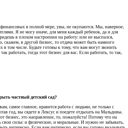
 финансовых в полной мере, увы, не окупаются. Мы, наверное,
телями. Я не могу иначе, для меня каждый ребенок, да и для
ридешь в плохом настроении на работу: или не выспался,
о, скажем, в другой бизнес, то отдача может быть намного
 в том числе. Будьте готовы к тому, что вам могут звонить
к работать, тогда этот бизнес для вас. Если работать, то так,
рыть частный детский сад?
ам, самое главное, нравится работа с людьми, не только с
отав год, вы сядете в Лексус и поедете отдыхать на Мальдивы.
от бизнес, это направление, то, пожалуйста! Потому что на
 свои силы: и физические, и моральные. И нужно не забывать,
быть интересно. Если вам интересно, если вы готовы вкалывать