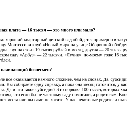
ная плата — 16 тысяч — это много или мало?
: хороший квартирный детский сад обойдется примерно в такую 
 саду Монтессори клуб «Новый мир» на улице Оборонной обойдетс
дна группа стоит 19 тысяч рублей в месяц, другая — 20 тысяч р
етском саду «Арбуз» — 22 тысячи. «Лучик», по-моему, тоже 16 т
ублей.
ь начинающий бизнесмен?
ле все оказывается намного сложнее, чем на словах. Да, субсид
Вы собираете одну справку, а пока она месяц готовится, у вас
за. Да и что такое субсидия? Это порядка 100 тысяч, которых хв
згляд, это если бы не частному саду помогали, а родителям. В
нет места или вы сами не хотите. У нас некоторые родители пыт