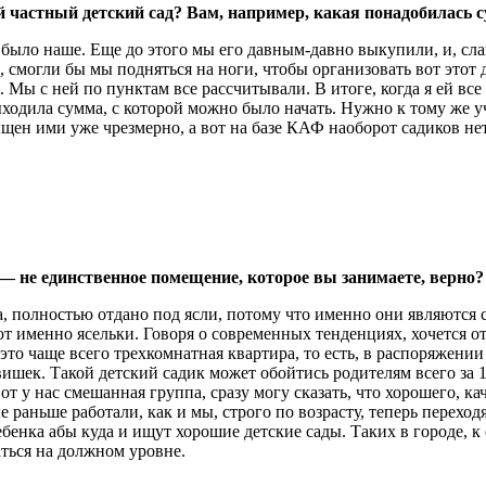
 частный детский сад? Вам, например, какая понадобилась с
было наше. Еще до этого мы его давным-давно выкупили, и, слав
 смогли бы мы подняться на ноги, чтобы организовать вот этот 
 Мы с ней по пунктам все рассчитывали. В итоге, когда я ей все 
ыходила сумма, с которой можно было начать. Нужно к тому же у
щен ими уже чрезмерно, а вот на базе КАФ наоборот садиков нет
— не единственное помещение, которое вы занимаете, верно?
полностью отдано под ясли, потому что именно они являются с
т именно ясельки. Говоря о современных тенденциях, хочется от
о чаще всего трехкомнатная квартира, то есть, в распоряжении д
ишек. Такой детский садик может обойтись родителям всего за 1
вот у нас смешанная группа, сразу могу сказать, что хорошего, к
е раньше работали, как и мы, строго по возрасту, теперь перех
ребенка абы куда и ищут хорошие детские сады. Таких в городе,
ться на должном уровне.