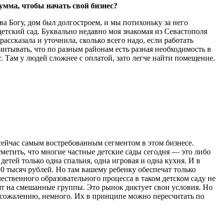
умма, чтобы начать свой бизнес?
а Богу, дом был долгостроем, и мы потихоньку за него
детский сад. Буквально недавно моя знакомая из Севастополя
рассказала и уточнила, сколько всего надо, если работать
читывать, что по разным районам есть разная необходимость в
. Там у людей сложнее с оплатой, зато легче найти помещение.
ейчас самым востребованным сегментом в этом бизнесе.
метить, что многие частные детские сады сегодня — это либо
етей только одна спальня, одна игровая и одна кухня. И в
0 тысяч рублей. Но там вашему ребенку обеспечат только
ачественного образовательного процесса в таком детском саду не
одят на смешанные группы. Это рынок диктует свои условия. Но
 к сожалению, немного. Их в принципе можно пересчитать по