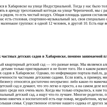
ся в Хабаровске на улице Индустриальной. Тогда у нас было тол
зять в аренду трехэтажный коттедж на улице Черепичной, мы с рад
оса рядом, то есть чистый воздух. Общая площадь здания составля
с есть столовая, спортивно-музыкальный зал, своя специально 
маленькие группки: в одной 12 человек, в другой 10. Есть еще я
их частных детских садов в Хабаровске, помимо занимаемой 
тный квартирный детский сад — это разные вещи. Мы являемся а
 детьми только приглядывают и не более того. Ни о каком развит
 садов в Хабаровске. Однако, по информации портала mail.ru, д
ченности частными детскими садами. Если взять, к примеру, ми
у бизнесу относятся достаточно несерьезно: либо какие-то мамо
тский сад и думают, что это легко и просто, а на самом деле все
оших среди них очень мало. Когда мы только открылись, к нам т
ипальный детский сад, а ищут что-то лучшее. Многие родители, 
омимо нянечек и воспитателей есть еще повар, медработник, муз
 большая семья. Существенное отличие нашего садика от других з