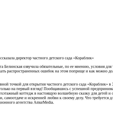
ассказала директор частного детского сада «Кораблик»
а Белинская озвучила обязательные, по ее мнению, условия для 
бежать распространенных ошибок на этом поприще и как можно д
вной точкой для открытия частного детского сада «Кораблик» в
 только на первый взгляд! Пообщавшись с успешной предпринима
ехэтажный коттедж в настоящую волшебную сказку для детей и о
и, самоотдаче и искренней любви к своему делу. Что требуется 
ионного агентства AmurMedia.