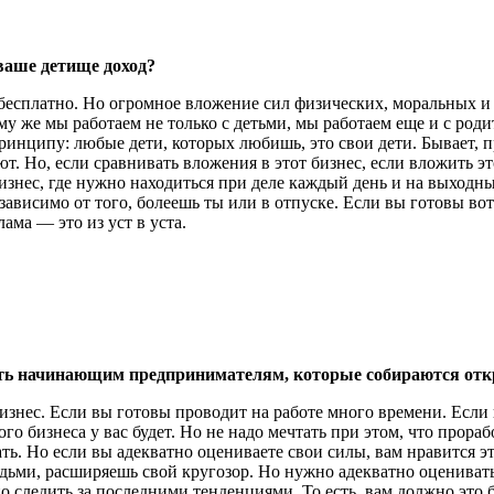
ваше детище доход?
ь бесплатно. Но огромное вложение сил физических, моральных и
му же мы работаем не только с детьми, мы работаем еще и с роди
инципу: любые дети, которых любишь, это свои дети. Бывает, п
т. Но, если сравнивать вложения в этот бизнес, если вложить эт
изнес, где нужно находиться при деле каждый день и на выходных
висимо от того, болеешь ты или в отпуске. Если вы готовы вот та
ама — это из уст в уста.
дать начинающим предпринимателям, которые собираются отк
изнес. Если вы готовы проводит на работе много времени. Если в
го бизнеса у вас будет. Но не надо мечтать при этом, что прораб
ть. Но если вы адекватно оцениваете свои силы, вам нравится эт
дьми, расширяешь свой кругозор. Но нужно адекватно оценивать
о следить за последними тенденциями. То есть, вам должно это 