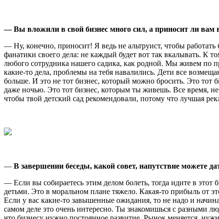
— Вы вложили в свой бизнес много сил, а приносит ли вам 
— Ну, конечно, приносит! Я ведь не альтруист, чтобы работат
фанатики своего дела: не каждый будет вот так вкалывать. К то
любого сотрудника нашего садика, как родной. Мы живем по пр
какие-то дела, проблемы на тебя навалились. Дети все возмещаю
больше. И это не тот бизнес, который можно бросить. Это тот б
даже ночью. Это тот бизнес, которым ты живешь. Все время, неза
чтобы твой детский сад рекомендовали, потому что лучшая рекл
—
В завершении беседы, какой совет, напутствие можете 
— Если вы собираетесь этим делом болеть, тогда идите в этот б
детьми. Это в моральном плане тяжело. Какая-то прибыль от это
Если у вас какие-то завышенные ожидания, то не надо и начина
самом деле это очень интересно. Ты знакомишься с разными лю
что бизнесу нужно постоянное развитие. Рынок меняется, нужн