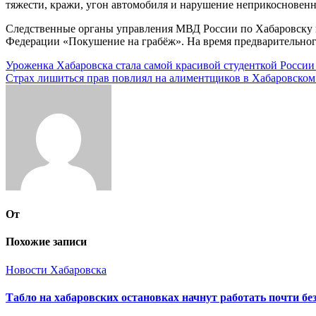
тяжести, кражи, угон автомобиля и нарушение неприкосновен
Следственные органы управления МВД России по Хабаровску во
Федерации «Покушение на грабёж». На время предварительного
Навигация
Уроженка Хабаровска стала самой красивой студенткой России
Страх лишиться прав повлиял на алиментщиков в Хабаровском
по
записям
От
Похожие записи
Новости Хабаровска
Табло на хабаровских остановках начнут работать почти бе