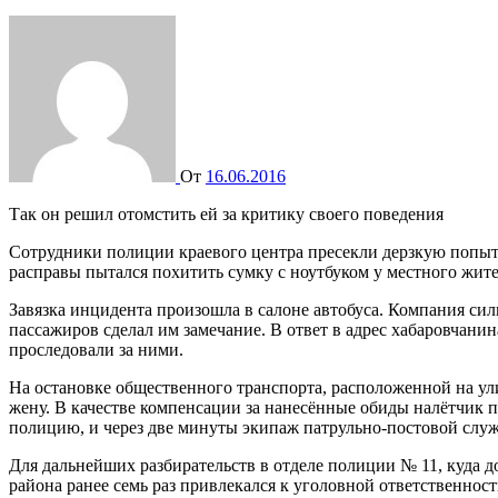
От
16.06.2016
Так он решил отомстить ей за критику своего поведения
Сотрудники полиции краевого центра пресекли дерзкую попытку уличного грабежа. Наряд патрульно-постовой службы в Краснофлотском районе задержал рецидивиста, который под угрозой
расправы пытался похитить сумку с ноутбуком у местного жите
Завязка инцидента произошла в салоне автобуса. Компания си
пассажиров сделал им замечание. В ответ в адрес хабаровчани
проследовали за ними.
На остановке общественного транспорта, расположенной на ули
жену. В качестве компенсации за нанесённые обиды налётчик 
полицию, и через две минуты экипаж патрульно-постовой служ
Для дальнейших разбирательств в отделе полиции № 11, куда д
района ранее семь раз привлекался к уголовной ответственнос