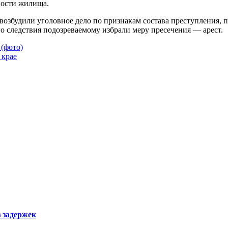
ности жилища.
збудили уголовное дело по признакам состава преступления, п
 следствия подозреваемому избрали меру пресечения — арест.
 (фото)
 крае
з задержек