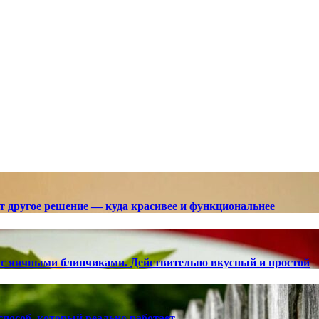
ют другое решение — куда красивее и функциональнее
с яичными блинчиками. Действительно вкусный и простой
способ, который реально работает