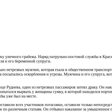
ля и его беременной супруги.
льно нетрезвых мужчин, которая ехала в общественном транспор
на посыпались оскорбления и угрозы. Мужчина и его супруга, ко
це Руднева, один из нетрезвых пассажиров затеял драку. Он нак
попытался вырвать у женщины сумку, в которой находился порт
бы уже был на месте.
оставили всех участников потасовки, оставили только непосред
ти по различным статьям. Он отбывал наказание за умышленное 