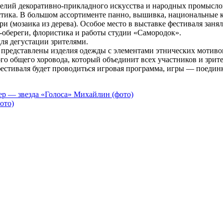
елий декоративно-прикладного искусства и народных промыслов.
ластика. В большом ассортименте панно, вышивка, национальны
ри (мозаика из дерева). Особое место в выставке фестиваля зан
-обереги, флористика и работы студии «Самородок».
ля дегустации зрителями.
й представлены изделия одежды с элементами этнических мотив
го общего хоровода, который объединит всех участников и зрите
фестиваля будет проводиться игровая программа, игры — поеди
ер — звезда «Голоса» Михайлин (фото)
ото)