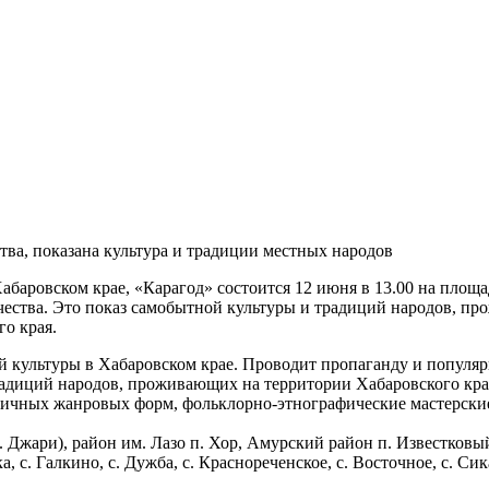
тва, показана культура и традиции местных народов
баровском крае, «Карагод» состоится 12 июня в 13.00 на площа
чества. Это показ самобытной культуры и традиций народов, п
о края.
й культуры в Хабаровском крае. Проводит пропаганду и популя
радиций народов, проживающих на территории Хабаровского кра
личных жанровых форм, фольклорно-этнографические мастерские
. Джари), район им. Лазо п. Хор, Амурский район п. Известковый
 с. Галкино, с. Дужба, с. Краснореченское, с. Восточное, с. Сика