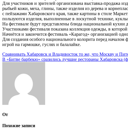
Для участников и зрителей организована выставка-продажа изд
рыбьей кожи, меха, глины, также изделия из дерева и корнеп
с пейзажами Хабаровского края, также картины в стиле Маркет
пользуются изделия, выполненные в лоскутной технике, куклы
На фестивале будут представлены блюда национальной кухни д
Участниками фестиваля показана коллекция одежды, в которо
Начнётся и закончится фестиваль «Карагод» организацией одно
Для создания особого национального колорита перед началом 
игрой на гармошке, гуслях и балалайке.
Навигация
Сравнивать Хабаровск и Владивосток то же, что Москву и Пит
В «Битве барбекю» сразились лучшие рестораны Хабаровска (ф
по
записям
От
Похожие записи