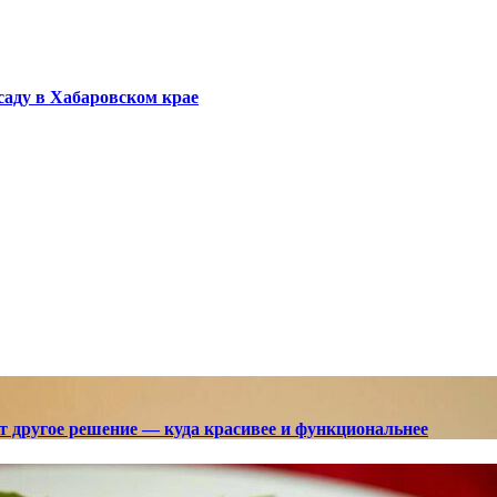
саду в Хабаровском крае
ют другое решение — куда красивее и функциональнее