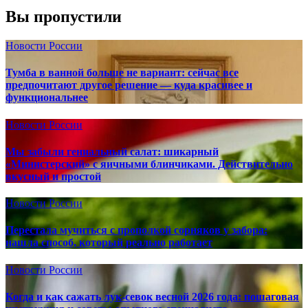
Вы пропустили
Новости России
Тумба в ванной больше не вариант: сейчас все
предпочитают другое решение — куда красивее и
функциональнее
Новости России
Мы забыли гениальный салат: шикарный
«Министерский» с яичными блинчиками. Действительно
вкусный и простой
Новости России
Перестала мучиться с прополкой сорняков у забора:
нашла способ, который реально работает
Новости России
Когда и как сажать лук-севок весной 2026 года: пошаговая