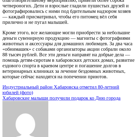
благотворительному мероприятию, привели более сорока
четвероногих. Дети и взрослые гладили пушистых друзей и
фотографировались с ними под бдительным надзором хозяев
— каждый присматривал, чтобы его питомец вёл себя
прилично и не пугал малышей.
Кроме этого, все желающие могли приобрести за небольшие
деньги сувенирную продукцию — магниты с фотографиями
животных и аксессуары для домашних любимцев. За два часа
«обнимашек» с собаками организаторы акции собрали около
88 тысяч рублей. Все эти деньги направят на добрые дела —
помощь детям-сиротам в хабаровских детских домах, развитие
ездового спорта в краевом центре и погашение долгов в
ветеринарных клиниках за лечение бездомных животных,
которые сейчас находятся на попечении приютов.
Навигация
Индустриальный район Хабаровска отметил 80-летний
юбилей (фото)
по
Хабаровские малыши получили подарок ко Дню города
записям