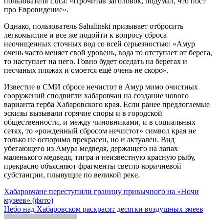
пользователя Luca: «Прочитав заголовок, подумал, что пост
про Евровидение».
Однако, пользователь Sahalinski призывает отбросить
легкомыслие и все же подойти к вопросу сброса
неочищенных сточных вод со всей серьезностью: «Амур
очень часто меняет свой уровень, вода то отступает от берега,
то наступает на него. Говно будет оседать на берегах и
песчаных пляжах и смоется ещё очень не скоро».
Известие в СМИ сбросе нечистот в Амур мимо очистных
сооружений сподвигли хабаровчан на создание нового
варианта герба Хабаровского края. Если ранее предлогаемые
эскизы вызывали горячие споры и в городской
общественности, и между чиновниками, и в социальных
сетях, то «рожденный сбросом нечистот» символ края не
только не оспоримо прекрасен, но и актуален. Вид
убегающего из Амура медведя, держащего на лапах
маленького медведя, тигра и неизвестную красную рыбу,
прекрасно объясняют фрагменты светло-коричневой
субстанции, плывущие по великой реке.
Навигация
Хабаровчане переступили границу привычного на «Ночи
музеев» (фото)
по
Небо над Хабаровском раскрасят десятки воздушных змеев