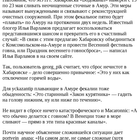
по 23 мая сливать неочищенные сточные в Амур. Эти меры
называют вынужденными и связывают с реконструкцией
очистных сооружений. При этом фекальное пятно будет
«плавать» по Амуру на протяжении двух недель. Известный
блогер Илья Варламов предлагает воспользоваться
представившимся шансом и превратить его в счастливый
случай: «В связи с этим предлагаю Хабаровску объединиться
с Комсомольском-на-Амуре и провести Весенний фестиваль
говна, или Праздник весеннего говносброса», — написал
Илья Варламов в на своем сайте.
Так, пользователь georg_pik считает, что сброс нечистот в
Хабаровске – дело совершенно привычное: «Это у них как
отключение горячей воды».
Для yckazantip плавающие в Амуре фекалии тоже
обыденность: «Это старинный «Закон курятника» — гадить
на голову нижним, ну или ниже по течению».
Не видит в сбросе ничего катастрофического и Macaronnic: «А
что обычно делается с говном? В Венеции тоже в море
сливают — прямо в эти типа красивые каналы».
Почти научное объяснение сложившейся ситуации дает
portvein_anapa: «На самом деле, не самые сложные (хотя