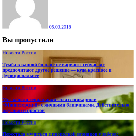
05.03.2018
Вы пропустили
Новости России
Тумба в ванной больше не вариант: сейчас все
предпочитают другое решение — куда красивее и
функциональнее
Новости России
Мы забыли гениальный салат: шикарный
«Министерский» с яичными блинчиками. Действительно
вкусный и простой
Новости России
Перестала мучиться с прополкой сорняков у забора: