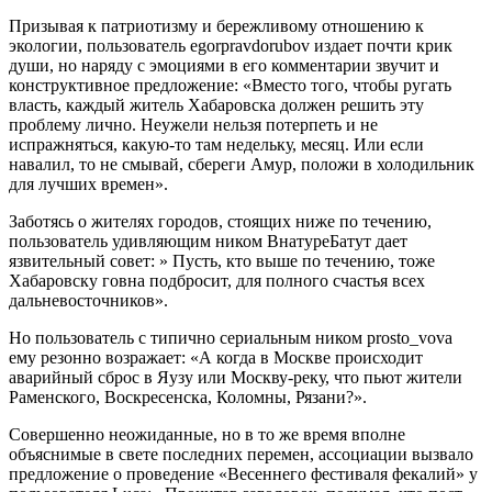
Призывая к патриотизму и бережливому отношению к
экологии, пользователь egorpravdorubov издает почти крик
души, но наряду с эмоциями в его комментарии звучит и
конструктивное предложение: «Вместо того, чтобы ругать
власть, каждый житель Хабаровска должен решить эту
проблему лично. Неужели нельзя потерпеть и не
испражняться, какую-то там недельку, месяц. Или если
навалил, то не смывай, сбереги Амур, положи в холодильник
для лучших времен».
Заботясь о жителях городов, стоящих ниже по течению,
пользователь удивляющим ником ВнатуреБатут дает
язвительный совет: » Пусть, кто выше по течению, тоже
Хабаровску говна подбросит, для полного счастья всех
дальневосточников».
Но пользователь с типично сериальным ником prosto_vova
ему резонно возражает: «А когда в Москве происходит
аварийный сброс в Яузу или Москву-реку, что пьют жители
Раменского, Воскресенска, Коломны, Рязани?».
Совершенно неожиданные, но в то же время вполне
объяснимые в свете последних перемен, ассоциации вызвало
предложение о проведение «Весеннего фестиваля фекалий» у