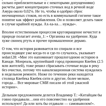
сильно приблизительные и с некоторыми допущениями)
расчеты дают концентрацию сточных вод в речной воде
Амура около 0,02℅. Не то, чтобы я одобрял сброс
неочищенных стоков, но есть в коммунальной гигиене такое
понятие как эффект разбавления. Он и позволяет делать такое
в случае крайней нужды. Ах-ха-ха… нужды».
Вполне естественным процессом круговращение нечистот в
природе полагает avesta_1: » Органика на удобрение. Куда
хуже свинец ртуть и прочее промышленное дерьмо.
О том, что история развивается по спирали и все
происходящее уже когда-то и где-то случалось, указывает
sedan128: «Мне это напоминает прошлогоднюю историю в
Канаде. Монреаль, крупнейший город провинции Квебек (2.5
млн жителей), тоже решил сбрасывать сточные воды в реку
без очистки, потому что канализационная система нуждалась
в недельном ремонте. Ниже по течению реки находится
столица Квебека Квебек-сити и другие, более мелкие,
города… Все мировые СМИ писали об этой ужасной
истории».
Дельным предложением делится Владимир Т.: «Китайцам бы
говно продавали…они его повсеместно на удобрения
используют! Да или хоть бы отдавали — самовывозом!».