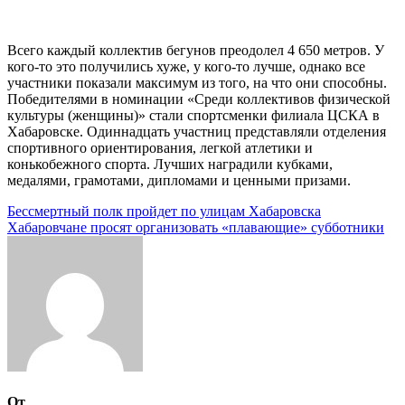
Всего каждый коллектив бегунов преодолел 4 650 метров. У
кого-то это получились хуже, у кого-то лучше, однако все
участники показали максимум из того, на что они способны.
Победителями в номинации «Среди коллективов физической
культуры (женщины)» стали спортсменки филиала ЦСКА в
Хабаровске. Одиннадцать участниц представляли отделения
спортивного ориентирования, легкой атлетики и
конькобежного спорта. Лучших наградили кубками,
медалями, грамотами, дипломами и ценными призами.
Навигация
Бессмертный полк пройдет по улицам Хабаровска
Хабаровчане просят организовать «плавающие» субботники
по
записям
От