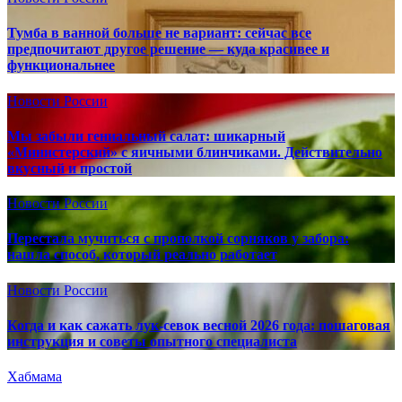
Тумба в ванной больше не вариант: сейчас все
предпочитают другое решение — куда красивее и
функциональнее
Новости России
Мы забыли гениальный салат: шикарный
«Министерский» с яичными блинчиками. Действительно
вкусный и простой
Новости России
Перестала мучиться с прополкой сорняков у забора:
нашла способ, который реально работает
Новости России
Когда и как сажать лук-севок весной 2026 года: пошаговая
инструкция и советы опытного специалиста
Хабмама