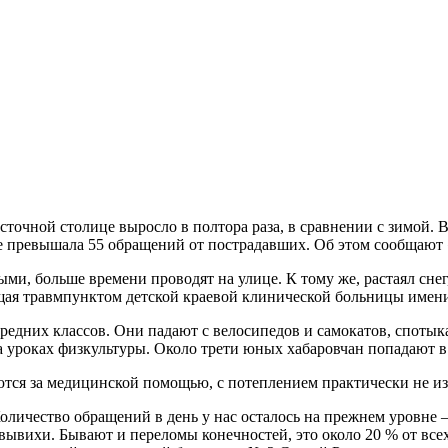
е превышала 55 обращений от пострадавших. Об этом сообщают 
ми, больше времени проводят на улице. К тому же, растаял снег,
ая травмпунктом детской краевой клинической больницы имени
едних классов. Они падают с велосипедов и самокатов, спотыка
а уроках физкультуры. Около трети юных хабаровчан попадают в
аются за медицинской помощью, с потеплением практически не и
Количество обращений в день у нас осталось на прежнем уровне
ывихи. Бывают и переломы конечностей, это около 20 % от все