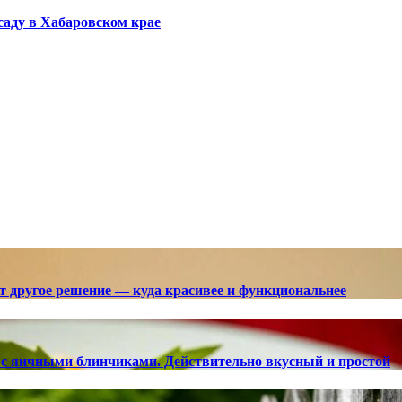
саду в Хабаровском крае
ют другое решение — куда красивее и функциональнее
с яичными блинчиками. Действительно вкусный и простой