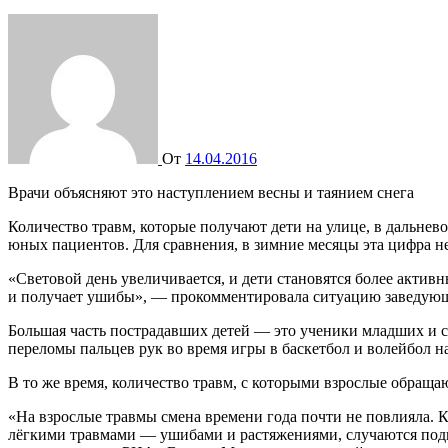
От
14.04.2016
Врачи объясняют это наступлением весны и таянием снега
Количество травм, которые получают дети на улице, в дальневосточной столице выросло в полтора раза, в сравнении с зимой. Врачи детского травмпункта теперь ежедневно принимают до 85
юных пациентов. Для сравнения, в зимние месяцы эта цифра н
«Световой день увеличивается, и дети становятся более активны
и получает ушибы», — прокомментировала ситуацию заведующ
Большая часть пострадавших детей — это ученики младших и ср
переломы пальцев рук во время игры в баскетбол и волейбол н
В то же время, количество травм, с которыми взрослые обращ
«На взрослые травмы смена времени года почти не повлияла. 
лёгкими травмами — ушибами и растяжениями, случаются подв