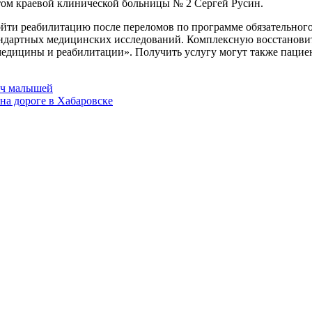
ом краевой клинической больницы № 2 Сергей Русин.
ойти реабилитацию после переломов по программе обязательного
тандартных медицинских исследований. Комплексную восстанови
дицины и реабилитации». Получить услугу могут также пациен
сяч малышей
на дороге в Хабаровске