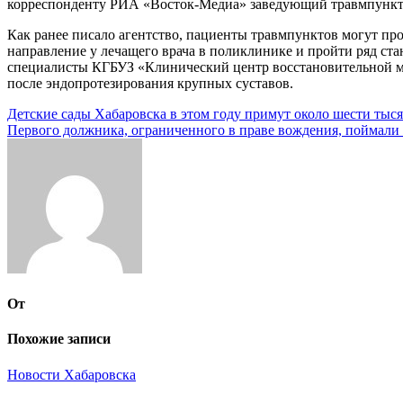
корреспонденту РИА «Восток-Медиа» заведующий травмпункт
Как ранее писало агентство, пациенты травмпунктов могут пр
направление у лечащего врача в поликлинике и пройти ряд с
специалисты КГБУЗ «Клинический центр восстановительной ме
после эндопротезирования крупных суставов.
Навигация
Детские сады Хабаровска в этом году примут около шести ты
Первого должника, ограниченного в праве вождения, поймали 
по
записям
От
Похожие записи
Новости Хабаровска