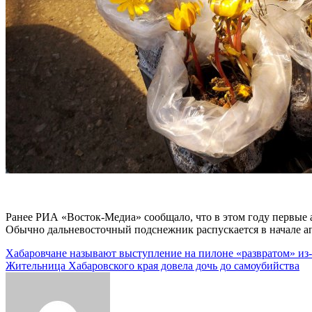
Ранее РИА «Восток-Медиа» сообщало, что в этом году первые
Обычно дальневосточный подснежник распускается в начале апр
Навигация
Хабаровчане называют выступление на пилоне «развратом» из-
Жительница Хабаровского края довела дочь до самоубийства
по
записям