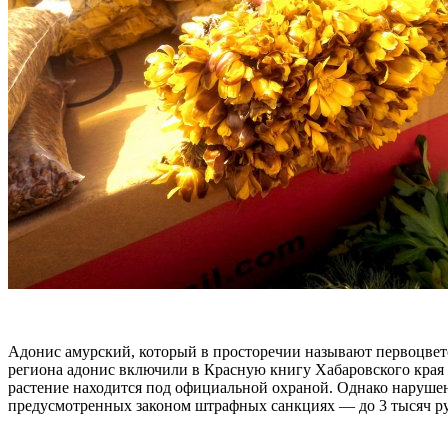
Адонис амурский, который в просторечии называют первоцвето
региона адонис включили в Красную книгу Хабаровского края 
растение находится под официальной охраной. Однако нарушен
предусмотренных законом штрафных санкциях — до 3 тысяч р