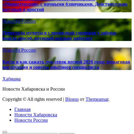
«Министерский» с яичными блинчиками. Действительно
вкусный и простой
Новости России
Перестала мучиться с прополкой сорняков у забора:
нашла способ, который реально работает
Новости России
Когда и как сажать лук-севок весной 2026 года: пошаговая
инструкция и советы опытного специалиста
Хабмама
Новости Хабаровска и России
Copyright © All rights reserved
|
Blogus
от
Themeansar
.
Главная
Новости Хабаровска
Новости России