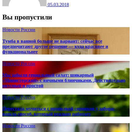
05.03.2018
Вы пропустили
Новости России
Тумба в ванной больше не вариант: сейчас все
предпочитают другое решение — куда красивее и
функциональнее
Новости России
Мы забыли гениальный салат: шикарный
«Министерский» с яичными блинчиками. Действительно
вкусный и простой
Новости России
Перестала мучиться с прополкой сорняков у забора:
нашла способ, который реально работает
Новости России