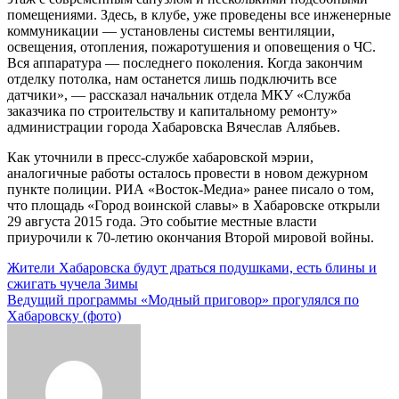
помещениями. Здесь, в клубе, уже проведены все инженерные
коммуникации — установлены системы вентиляции,
освещения, отопления, пожаротушения и оповещения о ЧС.
Вся аппаратура — последнего поколения. Когда закончим
отделку потолка, нам останется лишь подключить все
датчики», — рассказал начальник отдела МКУ «Служба
заказчика по строительству и капитальному ремонту»
администрации города Хабаровска Вячеслав Алябьев.
Как уточнили в пресс-службе хабаровской мэрии,
аналогичные работы осталось провести в новом дежурном
пункте полиции. РИА «Восток-Медиа» ранее писало о том,
что площадь «Город воинской славы» в Хабаровске открыли
29 августа 2015 года. Это событие местные власти
приурочили к 70-летию окончания Второй мировой войны.
Навигация
Жители Хабаровска будут драться подушками, есть блины и
сжигать чучела Зимы
по
Ведущий программы «Модный приговор» прогулялся по
записям
Хабаровску (фото)