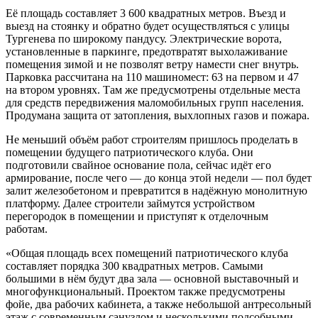
Её площадь составляет 3 600 квадратных метров. Въезд и
выезд на стоянку и обратно будет осуществляться с улицы
Тургенева по широкому пандусу. Электрические ворота,
установленные в паркинге, предотвратят выхолаживание
помещения зимой и не позволят ветру намести снег внутрь.
Парковка рассчитана на 110 машиномест: 63 на первом и 47
на втором уровнях. Там же предусмотрены отдельные места
для средств передвижения маломобильных групп населения.
Продумана защита от затопления, выхлопных газов и пожара.
Не меньший объём работ строителям пришлось проделать в
помещении будущего патриотического клуба. Они
подготовили свайное основание пола, сейчас идёт его
армирование, после чего — до конца этой недели — пол будет
залит железобетоном и превратится в надёжную монолитную
платформу. Далее строители займутся устройством
перегородок в помещении и приступят к отделочным
работам.
«Общая площадь всех помещений патриотического клуба
составляет порядка 300 квадратных метров. Самыми
большими в нём будут два зала — основной выставочный и
многофункциональный. Проектом также предусмотрены
фойе, два рабочих кабинета, а также небольшой антресольный
этаж с современным санузлом и несколькими подсобными