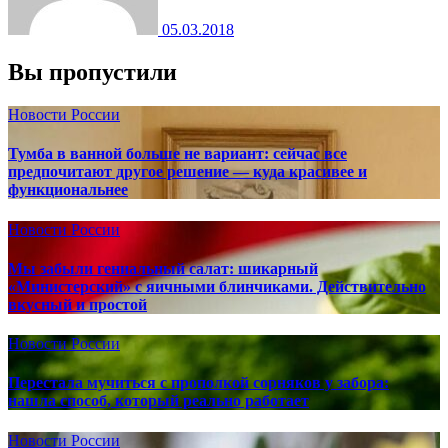
05.03.2018
Вы пропустили
Новости России
Тумба в ванной больше не вариант: сейчас все
предпочитают другое решение — куда красивее и
функциональнее
Новости России
Мы забыли гениальный салат: шикарный
«Министерский» с яичными блинчиками. Действительно
вкусный и простой
Новости России
Перестала мучиться с прополкой сорняков у забора:
нашла способ, который реально работает
Новости России