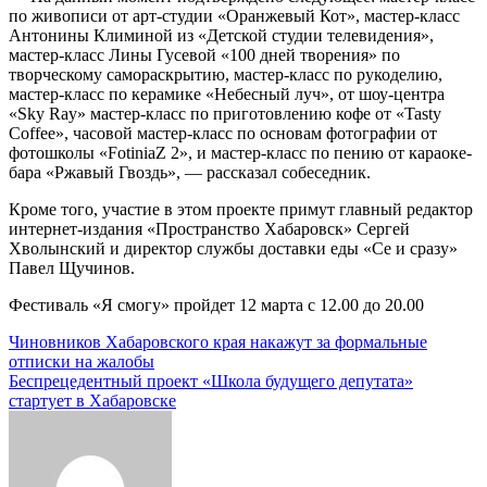
по живописи от арт-студии «Оранжевый Кот», мастер-класс
Антонины Климиной из «Детской студии телевидения»,
мастер-класс Лины Гусевой «100 дней творения» по
творческому самораскрытию, мастер-класс по рукоделию,
мастер-класс по керамике «Небесный луч», от шоу-центра
«Sky Ray» мастер-класс по приготовлению кофе от «Tasty
Coffee», часовой мастер-класс по основам фотографии от
фотошколы «FotiniaZ 2», и мастер-класс по пению от караоке-
бара «Ржавый Гвоздь», — рассказал собеседник.
Кроме того, участие в этом проекте примут главный редактор
интернет-издания «Пространство Хабаровск» Сергей
Хволынский и директор службы доставки еды «Се и сразу»
Павел Щучинов.
Фестиваль «Я смогу» пройдет 12 марта с 12.00 до 20.00
Навигация
Чиновников Хабаровского края накажут за формальные
отписки на жалобы
по
Беспрецедентный проект «Школа будущего депутата»
записям
стартует в Хабаровске