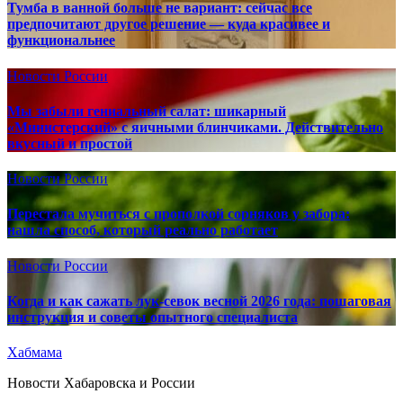
Тумба в ванной больше не вариант: сейчас все
предпочитают другое решение — куда красивее и
функциональнее
Новости России
Мы забыли гениальный салат: шикарный
«Министерский» с яичными блинчиками. Действительно
вкусный и простой
Новости России
Перестала мучиться с прополкой сорняков у забора:
нашла способ, который реально работает
Новости России
Когда и как сажать лук-севок весной 2026 года: пошаговая
инструкция и советы опытного специалиста
Хабмама
Новости Хабаровска и России