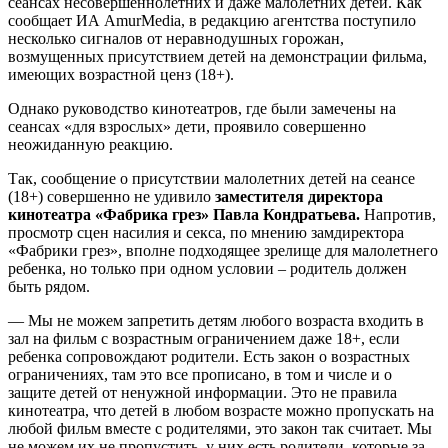
сеансах несовершеннолетних и даже малолетних детей. Как
сообщает ИА AmurMedia, в редакцию агентства поступило
несколько сигналов от неравнодушных горожан,
возмущенных присутствием детей на демонстрации фильма,
имеющих возрастной ценз (18+).
Однако руководство кинотеатров, где были замечены на
сеансах «для взрослых» дети, проявило совершенно
неожиданную реакцию.
Так, сообщение о присутствии малолетних детей на сеансе
(18+) совершенно не удивило
заместителя директора
кинотеатра «Фабрика грез» Павла Кондратьева.
Напротив,
просмотр сцен насилия и секса, по мнению замдиректора
«Фабрики грез», вполне подходящее зрелище для малолетнего
ребенка, но только при одном условии – родитель должен
быть рядом.
— Мы не можем запретить детям любого возраста входить в
зал на фильм с возрастным ограничением даже 18+, если
ребенка сопровождают родители. Есть закон о возрастных
ограничениях, там это все прописано, в том и числе и о
защите детей от ненужной информации. Это не правила
кинотеатра, что детей в любом возрасте можно пропускать на
любой фильм вместе с родителями, это закон так считает. Мы
не можем их не пропустить, у них есть родители, которые за