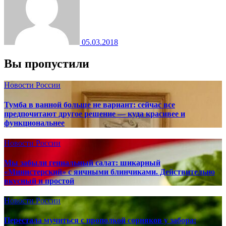
05.03.2018
Вы пропустили
Новости России
Тумба в ванной больше не вариант: сейчас все
предпочитают другое решение — куда красивее и
функциональнее
Новости России
Мы забыли гениальный салат: шикарный
«Министерский» с яичными блинчиками. Действительно
вкусный и простой
Новости России
Перестала мучиться с прополкой сорняков у забора: