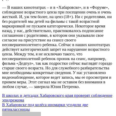
— В наших кинотеатрах – и в «Хабаровске», и в «Форуме»,
соблюдение возрастного ценза при посещении очень и очень
жесткий. И, уж тем более, на ценз (18+). Ни с родителями, ни
без родителей мы детей на фильмы с такой возрастной
маркировкой не пускаем категорически. Некоторое время
назад, у нас, действительно, практиковалось подписание
соглашения с родителями, в котором они указывали свое
согласие на присутствие на сеансе своего
несовершеннолетнего ребенка. Сейчас в наших кинотеатрах
действует категорический запрет на нарушение возрастного
ценза. Между тем, я не исключаю такого, что
несовершеннолетний ребенок проник на сеанс, например,
фильма «Дедпул», так как подростки сейчас выглядят гораздо
старше своего возраста. Но для служебного разбирательства
мне необходимы конкретные сведения. У нас установлено
видеонаблюдение, которое ведет запись, мы ее просмотрим и
примем меры. Этот сигнал мы не оставим без внимания в
любом случае, — заверила Юлия Петренко.
Навигация
В школах и детсадах Хабаровского края проверят соблюдение
эпидрежима
по
В Хабаровске под колёса иномарки угодили две
записям
пятиклассницы