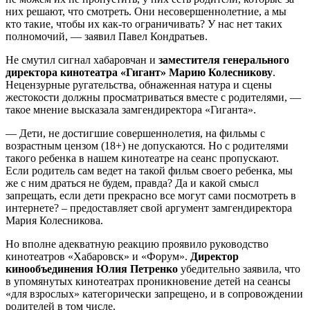
них решают, что смотреть. Они несовершеннолетние, а мы
кто такие, чтобы их как-то ограничивать? У нас нет таких
полномочий, — заявил Павел Кондратьев.
Не смутил сигнал хабаровчан и
заместителя генерального
директора кинотеатра «Гигант» Марию Колесникову
.
Нецензурные ругательства, обнаженная натура и сцены
жестокости должны просматриваться вместе с родителями, —
такое мнение высказала замгендиректора «Гиганта».
— Дети, не достигшие совершеннолетия, на фильмы с
возрастным цензом (18+) не допускаются. Но с родителями
такого ребенка в нашем кинотеатре на сеанс пропускают.
Если родитель сам ведет на такой фильм своего ребенка, мы
же с ним драться не будем, правда? Да и какой смысл
запрещать, если дети прекрасно все могут сами посмотреть в
интернете? – предоставляет свой аргумент замгендиректора
Мария Колесникова.
Но вполне адекватную реакцию проявило руководство
кинотеатров «Хабаровск» и «Форум».
Директор
кинообъединения Юлия Петренко
убедительно заявила, что
в упомянутых кинотеатрах проникновение детей на сеансы
«для взрослых» категорически запрещено, и в сопровождении
родителей в том числе.