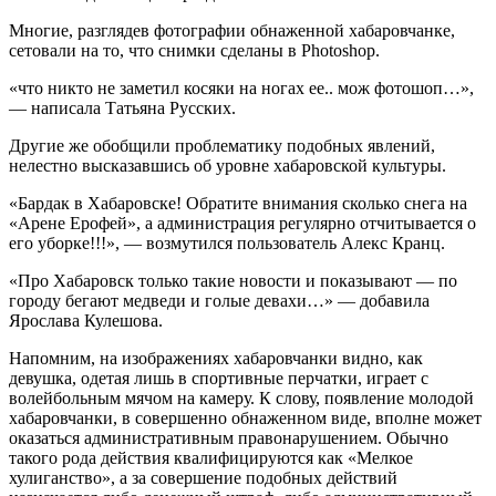
Многие, разглядев фотографии обнаженной хабаровчанке,
сетовали на то, что снимки сделаны в Photoshop.
«что никто не заметил косяки на ногах ее.. мож фотошоп…»,
— написала Татьяна Русских.
Другие же обобщили проблематику подобных явлений,
нелестно высказавшись об уровне хабаровской культуры.
«Бардак в Хабаровске! Обратите внимания сколько снега на
«Арене Ерофей», а администрация регулярно отчитывается о
его уборке!!!», — возмутился пользователь Алекс Кранц.
«Про Хабаровск только такие новости и показывают — по
городу бегают медведи и голые девахи…» — добавила
Ярослава Кулешова.
Напомним, на изображениях хабаровчанки видно, как
девушка, одетая лишь в спортивные перчатки, играет с
волейбольным мячом на камеру. К слову, появление молодой
хабаровчанки, в совершенно обнаженном виде, вполне может
оказаться административным правонарушением. Обычно
такого рода действия квалифицируются как «Мелкое
хулиганство», а за совершение подобных действий