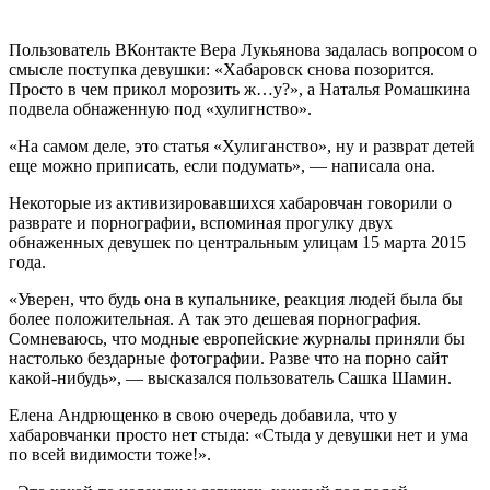
Пользователь ВКонтакте Вера Лукьянова задалась вопросом о
смысле поступка девушки: «Хабаровск снова позорится.
Просто в чем прикол морозить ж…у?», а Наталья Ромашкина
подвела обнаженную под «хулигнство».
«На самом деле, это статья «Хулиганство», ну и разврат детей
еще можно приписать, если подумать», — написала она.
Некоторые из активизировавшихся хабаровчан говорили о
разврате и порнографии, вспоминая прогулку двух
обнаженных девушек по центральным улицам 15 марта 2015
года.
«Уверен, что будь она в купальнике, реакция людей была бы
более положительная. А так это дешевая порнография.
Сомневаюсь, что модные европейские журналы приняли бы
настолько бездарные фотографии. Разве что на порно сайт
какой-нибудь», — высказался пользователь Сашка Шамин.
Елена Андрющенко в свою очередь добавила, что у
хабаровчанки просто нет стыда: «Стыда у девушки нет и ума
по всей видимости тоже!».