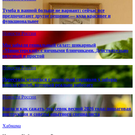
Тумба в ванной больше не вариант: сейчас все
предпочитают другое решение — куда красивее и
функциональнее
Новости России
Мы забыли гениальный салат: шикарный
«Министерский» с яичными блинчиками. Действительно
вкусный и простой
Новости России
Перестала мучиться с прополкой сорняков у забора:
нашла способ, который реально работает
Новости России
Когда и как сажать лук-севок весной 2026 года: пошаговая
инструкция и советы опытного специалиста
Хабмама