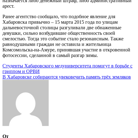
назначается либо денежный штраф, либо административный
арест.
Ранее агентство сообщало, что подобное явление для
Хабаровска привычно – 15 марта 2015 года по улицам
дальневосточной столицы разгуливали две обнаженные
девушки, сильно возбудившие общественность своей
смелостью. Тогда это событие стало резонансным. Также
равнодушными граждан не оставила и жительница
Комсомольска-на-Амуре, принявшая участие в откровенной
фотосессии, сделанной в самый разгар зимы.
Навигация
Студенты Хабаровского медуниверситета помогут в борьбе с
гриппом и ОРВИ
по
В Хабаровске собираются увековечить память трёх земляков
записям
От