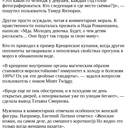
«Это какой-то челендж у девушек, каждый год голой
фотографироваться. Кто следующая и где место сьёмки?))», —
пошутил пользователь Тимур Янтюрин.
Другие просто осуждали, читая в комментариях мораль. К
нравственности попыталась призвать и Надя Романишина,
написав: «Мда. Молодец девочка. Будет, о чем детям
рассказать… Они будут так горды за свою маму».
Кто-то приводил в пример Крещенские купания, когда другие
оппоненты заговаривали о неполезных свойствах прогулок в
мороз в обнаженном виде.
«В крещение внутренние органы магическим образом
становятся морозостойкими? иммунитет к холоду и болезням
100%? Ох уж эти двойные стандарты», — задался вопросом
пользователь с ником Mister Twiggy.
«Вроде еще не пик обострения, и в психдоме не день
открытых дверей, а ненормальные уже по улицам бегают», —
сделала вывод Татьяна Смирнова.
Мужчины в комментариях отмечали особенности женской
фигуры. Например, Евгений Литвин отметил: «Женские
ножки, на самом деле, до смешного короткие))) Но видно это
только когда женщина раздета».