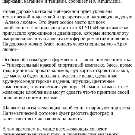
шаржами, катанием и танцами, сообщает ИА AmurMedia.
Новая дорожка катка на Набережной будет украшена
тематической подсветкой и превратится в настоящую ледовую
«Аллею любви». Это будет особое место для всех
влюбленных. Специально для этого КГУП «Недвижимость»
пригласило художников и дизайнеров, которые наполнят эту
импровизированную аллею атмосферой романтики и любви.
На дорожку можно будет попасть через специальную «Арку
любви».
Особым образом будет оформлено и главное помещение катка
– Универсальный краевой спортивный комплекс. Здесь, кроме
традиционных проката коньков, фуд-корта, откроются лавки,
где мастера будут продавать чудесные вещи, сделанные
вручную: кондитерские изделия, игрушки, цветочные
композиции, тематические сувениры. На мастер-классах все
желающие влюбленные могут сделать что-то приятное своей
половинке своими руками.
Шаржисты всем желающим влюбленных нарисуют портреты.
На тематической фотозоне будет работать фотограф и
запечатлеет всех желающих на память.
А тем временем на улице всех желающих согреют
латиноамериканские ритмы, а любители танцевального