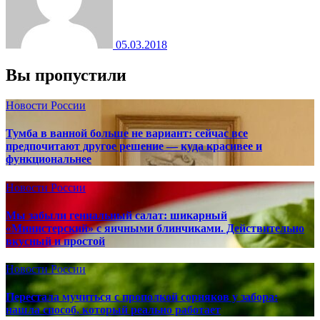
05.03.2018
Вы пропустили
Новости России
Тумба в ванной больше не вариант: сейчас все
предпочитают другое решение — куда красивее и
функциональнее
Новости России
Мы забыли гениальный салат: шикарный
«Министерский» с яичными блинчиками. Действительно
вкусный и простой
Новости России
Перестала мучиться с прополкой сорняков у забора:
нашла способ, который реально работает