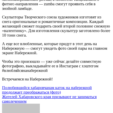
фитнес-направления — zumba смогут проявить себя в
знойной ламбаде.
Скульпторы Творческого союза художников изготовят из
снега оригинальные и романтичные композиции. Каждый
желающий сможет подарить своей второй половине снежную
«валентинку». Для изготовления скульптур заготовлено более
10 тонн снега.
А еще все влюбленные, которые придут в этот день на
Набережную — смогут увидеть фото своей пары на главном
экране Набережной.
Чтобы это произошло — уже сейчас делайте совместную
фотографию, выкладывайте ее в Инстаграм с хэштегом
#влюбляйсянанабережной
Встречаемся на Набережной!
Навигация
Полюбившийся хабаровчанам каток на набережной
продолжает преображаться (фото)
по
Жителей Хабаровского края призывают не заниматься
записям
самолечением