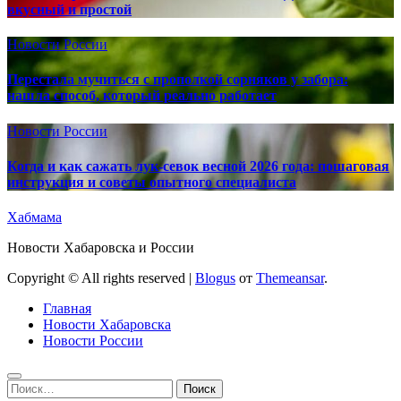
вкусный и простой
Новости России
Перестала мучиться с прополкой сорняков у забора:
нашла способ, который реально работает
Новости России
Когда и как сажать лук-севок весной 2026 года: пошаговая
инструкция и советы опытного специалиста
Хабмама
Новости Хабаровска и России
Copyright © All rights reserved
|
Blogus
от
Themeansar
.
Главная
Новости Хабаровска
Новости России
Найти: