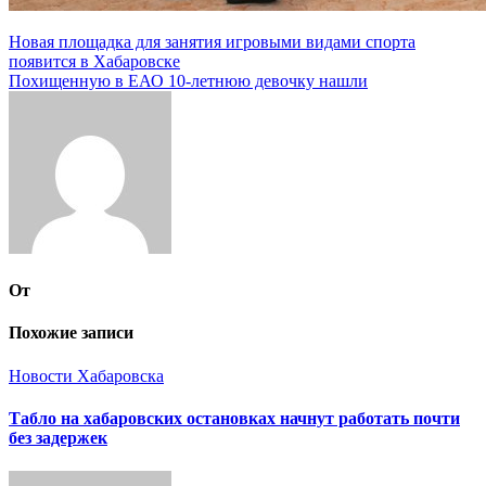
Навигация
Новая площадка для занятия игровыми видами спорта
появится в Хабаровске
по
Похищенную в ЕАО 10-летнюю девочку нашли
записям
От
Похожие записи
Новости Хабаровска
Табло на хабаровских остановках начнут работать почти
без задержек