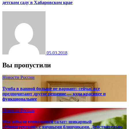
детском саду в Хабаровском крае
05.03.2018
Вы пропустили
Новости России
Тумба в ванной больше не вариант: сейчас все
предпочитают другое решение — куда красивее и
функциональнее
Новости России
Мы забыли гениальный салат: шикарный
«Министерский» с яичными блинчиками. Действительно